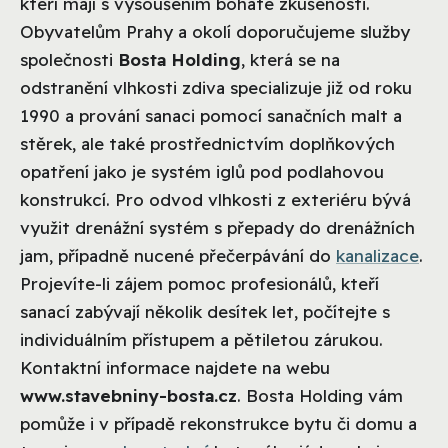
kteří mají s vysoušením bohaté zkušenosti.
Obyvatelům Prahy a okolí doporučujeme služby
společnosti
Bosta Holding
, která se na
odstranění vlhkosti zdiva specializuje již od roku
1990 a prování sanaci pomocí sanačních malt a
stěrek, ale také prostřednictvím doplňkových
opatření jako je systém iglů pod podlahovou
konstrukcí. Pro odvod vlhkosti z exteriéru bývá
využit drenážní systém s přepady do drenážních
jam, případně nucené přečerpávání do
kanalizace
.
Projevíte-li zájem pomoc profesionálů, kteří
sanací zabývají několik desítek let, počítejte s
individuálním přístupem a pětiletou zárukou.
Kontaktní informace najdete na webu
www.stavebniny-bosta.cz
. Bosta Holding vám
pomůže i v případě rekonstrukce bytu či domu a