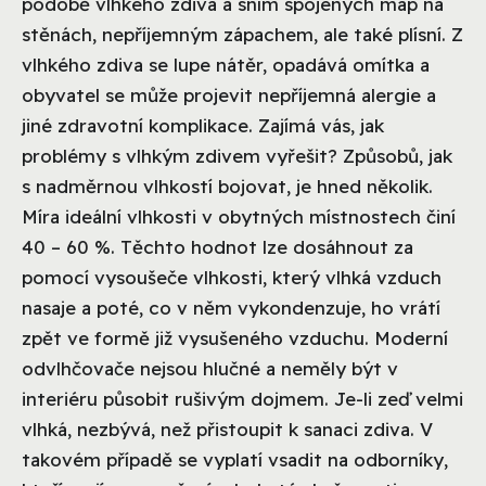
podobě vlhkého zdiva a sním spojených map na
stěnách, nepříjemným zápachem, ale také plísní. Z
vlhkého zdiva se lupe nátěr, opadává omítka a
obyvatel se může projevit nepříjemná alergie a
jiné zdravotní komplikace. Zajímá vás, jak
problémy s vlhkým zdivem vyřešit?
Způsobů, jak
s nadměrnou vlhkostí bojovat, je hned několik.
Míra ideální vlhkosti v obytných místnostech činí
40 – 60 %. Těchto hodnot lze dosáhnout za
pomocí vysoušeče vlhkosti, který vlhká vzduch
nasaje a poté, co v něm vykondenzuje, ho vrátí
zpět ve formě již vysušeného vzduchu. Moderní
odvlhčovače nejsou hlučné a neměly být v
interiéru působit rušivým dojmem. Je-li zeď velmi
vlhká, nezbývá, než přistoupit k sanaci zdiva. V
takovém případě se vyplatí vsadit na odborníky,