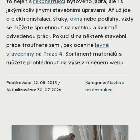
to nejen s
rekonstrukcí
bytového jádra, ale i s
jakýmikoliv jinými stavebními úpravami. Ať už jde
o elektronistalaci, štuky,
okna
nebo podlahy, vždy
se můžete spolehnout na rychlou a kvalitně
odvedenou práci. Pokud si na některé stavební
práce troufnete sami, pak oceníte
levné
stavebniny
na
Praze
4. Sortiment materiálů si
můžete prohlédnout na výše zmíněném webu.
Publikováno: 12. 08. 2013 /
Kategorie:
Stavba a
Aktualizováno: 30. 07. 2026
rekonstrukce