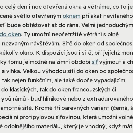
o celý den i noc otevřená okna a větráme, co to 
vícené světlo otevřeným
oknem
přilákat nevítaného
stí bude obtěžovat až do rána. Velmi jednoduchým
 do oken
. Ty umožní nepřetržité větrání s plně
 nezvaným návštěvám. Sítě do oken od společnos
koliv okno. K dispozici jsou i sítě, při jejichž mon
íky tomu je možné na zimní období
síť
vyjmout a ch
a vlhka. Velkou výhodou sítí do oken od společno
e tak nejen funkčním, ale také dobře vypadajícím
 do klasických, tak do oken francouzských či
typů rámů - buď hliníkové nebo z extradurovaného
samotné sítě. Kromě tří barevných variant (černá, 
eciální protipylovou síťovinou, která umožní volné
ké odolnějšího materiálu, který je vhodný, když má