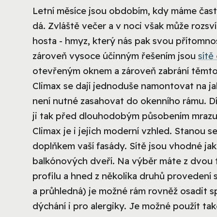
Letní měsíce jsou obdobím, kdy máme čast
dá. Zvláště večer a v noci však může rozs
hosta - hmyz, který nás pak svou přítomno
zároveň vysoce účinným řešením jsou
sítě
otevřeným oknem a zároveň zabrání těmto
Climax se dají jednoduše namontovat na jaké
není nutné zasahovat do okenního rámu. D
ji tak před dlouhodobým působením mrazu 
Climax je i jejich moderní vzhled. Stanou s
doplňkem vaší fasády. Sítě jsou vhodné jak
balkónových dveří. Na výběr máte z dvou 
profilu a hned z několika druhů provedení 
a průhledná) je možné rám rovněž osadit sp
dýchání i pro alergiky. Je možné použít ta