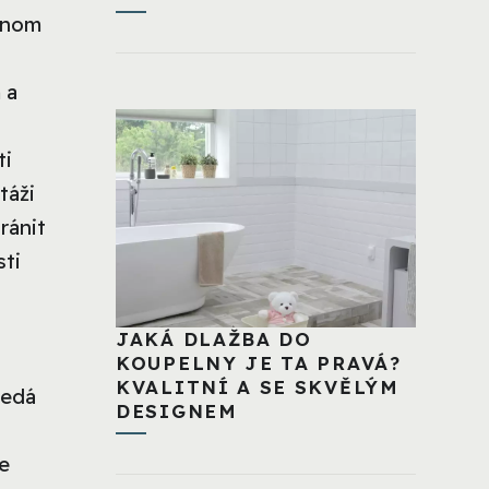
jenom
 a
ti
táži
ránit
sti
JAKÁ DLAŽBA DO
KOUPELNY JE TA PRAVÁ?
KVALITNÍ A SE SKVĚLÝM
šedá
DESIGNEM
te