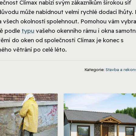
ečnost Climax nabízí svým zákazníkům širokou síť
důvodu může nabídnout velmi rychlé dodací lhůty.
a všech okolností spolehnout. Pomohou vám vybra
ně podle
typu
vašeho okenního rámu i okna samotn
těmi do oken od společnosti Climax je konec s
ého větrání po celé léto.
Kategorie:
Stavba a rekon