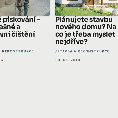
 pískování -
Plánujete stavbu
ašné a
nového domu? Na
vní čištění
co je třeba myslet
nejdříve?
A REKONSTRUKCE
STAVBA A REKONSTRUKCE
13
04. 05. 2018