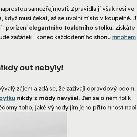
naprostou samozřejmostí. Zpravidla ji však řeší ve
dyž musí čekat, až se uvolní místo v koupelně. Je
it pořízení
elegantního toaletního stolku
. Získáte
u bude začátek i konec každodenního shonu
mnohem
nikdy out nebyly!
bývalý zájem a zdá se, že zažívají opravdový boom.
bytku
nikdy z módy nevyšel
. Jen se o něm tolik
vědomy toho, jaké výhody jim jeho přítomnost nabíz