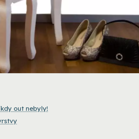
nikdy out nebyly!
vrstvy