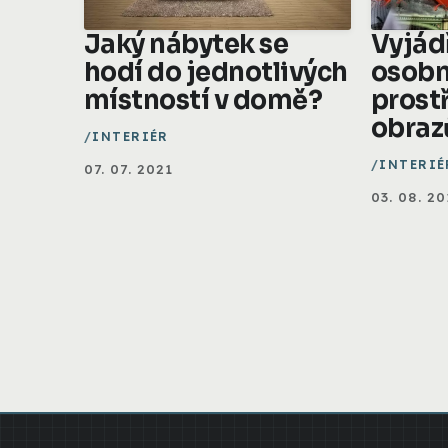
Jaký nábytek se
Vyjád
hodí do jednotlivých
osobn
místností v domě?
prost
obraz
INTERIÉR
INTERIÉ
07. 07. 2021
03. 08. 20