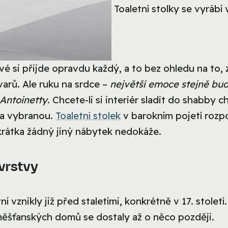
Toaletní stolky se vyrábí 
é si přijde opravdu každý, a to bez ohledu na to, 
varů. Ale ruku na srdce –
největší emoce stejně bud
 Antoinetty
. Chcete-li si interiér sladit do shabby ch
na vybranou.
Toaletní stolek
v barokním pojetí rozp
zkrátka žádný jiný nábytek nedokáže.
vrstvy
í vznikly již před staletími, konkrétně v 17. století.
měšťanských domů se dostaly až o něco později.