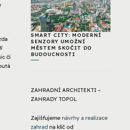
v
SMART CITY: MODERNÍ
zda
SENZORY UMOŽNÍ
í
MĚSTEM SKOČIT DO
BUDOUCNOSTI
ic či
outá
ZAHRADNÍ ARCHITEKTI –
ZAHRADY TOPOL
Zajišťujeme
návrhy a realizace
zahrad
na klíč od