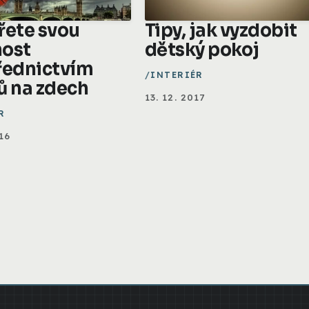
řete svou
Tipy, jak vyzdobit
ost
dětský pokoj
řednictvím
INTERIÉR
ů na zdech
13. 12. 2017
R
16