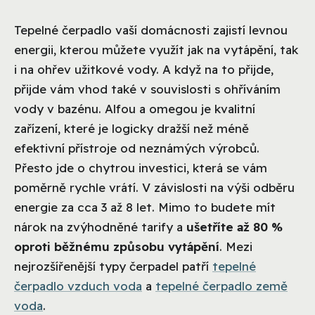
Tepelné čerpadlo vaší domácnosti zajistí levnou
energii, kterou můžete využít jak na vytápění, tak
i na ohřev užitkové vody. A když na to přijde,
přijde vám vhod také v souvislosti s ohříváním
vody v bazénu. Alfou a omegou je kvalitní
zařízení, které je logicky dražší než méně
efektivní přístroje od neznámých výrobců.
Přesto jde o chytrou investici, která se vám
poměrně rychle vrátí. V závislosti na výši odběru
energie za cca 3 až 8 let. Mimo to budete mít
nárok na zvýhodněné tarify a
ušetříte až 80 %
oproti běžnému způsobu vytápění
. Mezi
nejrozšířenější typy čerpadel patří
tepelné
čerpadlo vzduch voda
a
tepelné čerpadlo země
voda
.