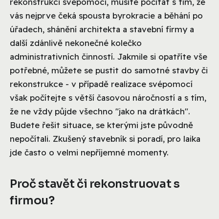
rekonstrukci svépomocí, musíte počítat s tím, že
vás nejprve čeká spousta byrokracie a běhání po
úřadech, shánění architekta a stavební firmy a
další zdánlivě nekonečné kolečko
administrativních činností. Jakmile si opatříte vše
potřebné, můžete se pustit do samotné stavby či
rekonstrukce - v případě realizace svépomocí
však počítejte s větší časovou náročností a s tím,
že ne vždy půjde všechno "jako na drátkách".
Budete řešit situace, se kterými jste původně
nepočítali. Zkušený stavebník si poradí, pro laika
jde často o velmi nepříjemné momenty.
Proč stavět či rekonstruovat s
firmou?