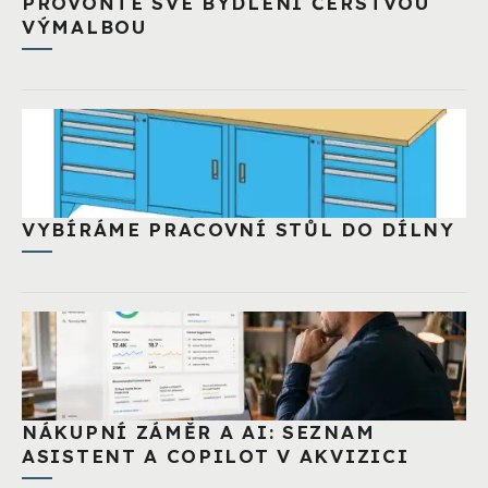
PROVOŇTE SVÉ BYDLENÍ ČERSTVOU
VÝMALBOU
VYBÍRÁME PRACOVNÍ STŮL DO DÍLNY
NÁKUPNÍ ZÁMĚR A AI: SEZNAM
ASISTENT A COPILOT V AKVIZICI