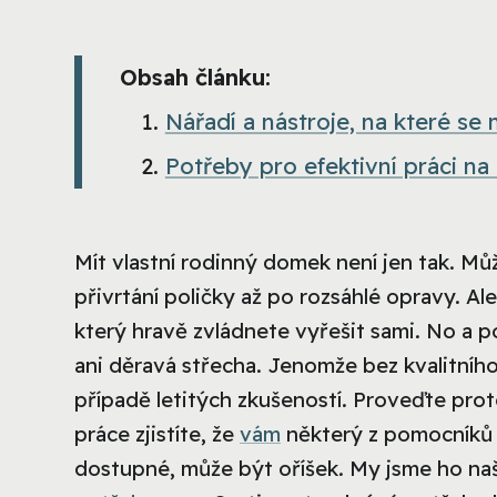
Obsah článku:
Nářadí a nástroje, na které s
Potřeby pro efektivní práci na
Mít vlastní rodinný domek není jen tak. Může
přivrtání poličky až po rozsáhlé opravy. A
který hravě zvládnete vyřešit sami. No a po
ani děravá střecha. Jenomže bez kvalitníh
případě letitých zkušeností. Proveďte proto
práce zjistíte, že
vám
některý z pomocníků c
dostupné, může být oříšek. My jsme ho na