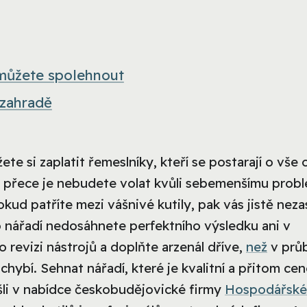
e můžete spolehnout
 zahradě
te si zaplatit řemeslníky, kteří se postarají o vše 
le přece je nebudete volat kvůli sebemenšímu prob
kud patříte mezi vášnivé kutily, pak vás jistě neza
o nářadí nedosáhnete perfektního výsledku ani v
 revizi nástrojů a doplňte arzenál dříve,
než
v prů
hybí. Sehnat nářadí, které je kvalitní a přitom ce
šli v nabídce českobudějovické firmy
Hospodářské