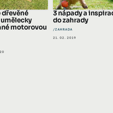
 dřevěné
3 nápady a inspira
 umělecky
do zahrady
ané motorovou
ZAHRADA
21. 02. 2019
A
020