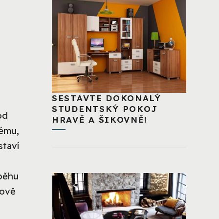
SESTAVTE DOKONALÝ
STUDENTSKÝ POKOJ
od
HRAVĚ A ŠIKOVNĚ!
lému,
staví
běhu
nově