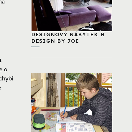
na
DESIGNOVÝ NÁBYTEK H
DESIGN BY JOE
ů,
e o
echybí
é