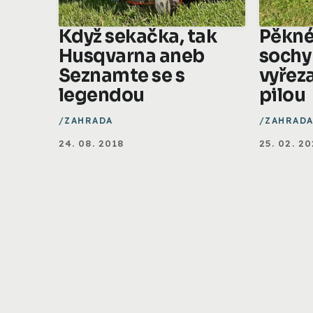
Když sekačka, tak
Pěkné
Husqvarna aneb
sochy
Seznamte se s
vyřez
legendou
pilou
ZAHRADA
ZAHRAD
24. 08. 2018
25. 02. 2