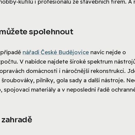
obby-kutilů i profesionálů ze stavebních firem. A 
e můžete spolehnout
V případě
nářadí České Budějovice
navíc nejde o
ozpočtu. V nabídce najdete široké spektrum nástroj
pravách domácnosti i náročnější rekonstrukci. Jd
, šroubováky, pilníky, gola sady a další nástroje. N
, spojovací materiály a v neposlední řadě ochrann
a zahradě