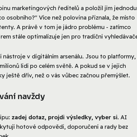
inu marketingových ředitelů a položil jim jednod
o osobního?" Více než polovina přiznala, že místo
enty. A právě v tom je jádro problému - zatímco
firem stále optimalizuje jen pro tradiční vyhledávač
í nástroje v digitálním arsenálu. Jsou to platformy,
milionů lidí po celém světě. A pokud se v jejich
y ještě dřív, než o vás vůbec začnou přemýšlet.
ávání navždy
cipu:
zadej dotaz, projdi výsledky, vyber si
. AI
oskytují hotové odpovědi, doporučení a rady bez
nek.