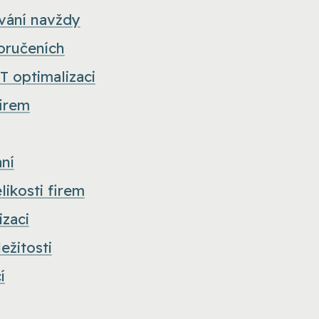
vání navždy
oručeních
T optimalizaci
firem
ní
likosti firem
izaci
ežitosti
í