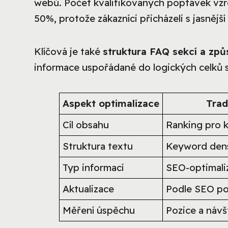
webů. Počet kvalifikovaných poptávek vzr
50%, protože zákazníci přicházeli s jasněj
Klíčová je také
struktura FAQ sekcí a zp
informace uspořádané do logických celků s
Aspekt optimalizace
Trad
Cíl obsahu
Ranking pro k
Struktura textu
Keyword dens
Typ informací
SEO-optimali
Aktualizace
Podle SEO po
Měření úspěchu
Pozice a náv