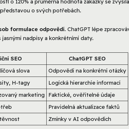
ostl o 120% a průměrná hodnota zakázky se zvýšila
ší představou o svých potřebách.
ůsob formulace odpovědí
. ChatGPT lépe zpracová
 jasnými nadpisy a konkrétními daty.
iční SEO
ChatGPT SEO
líčová slova
Odpovědi na konkrétní otázky
ity, H-tagy
Logická hierarchie informací
zovaný marketing
Faktické, ověřitelné údaje
třeb
Pravidelná aktualizace faktů
štěvnost
Zmínky v AI odpovědích