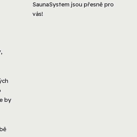
SaunaSystem jsou přesně pro
vás!
,
ých
o
ce by
rbě