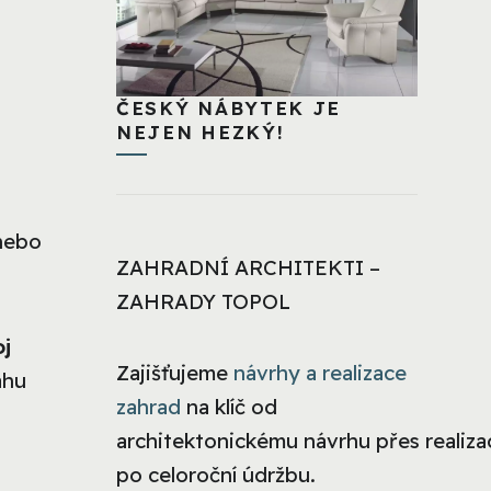
ČESKÝ NÁBYTEK JE
NEJEN HEZKÝ!
 nebo
ZAHRADNÍ ARCHITEKTI –
ZAHRADY TOPOL
oj
Zajišťujeme
návrhy a realizace
áhu
zahrad
na klíč od
architektonickému návrhu přes realizac
po celoroční údržbu.