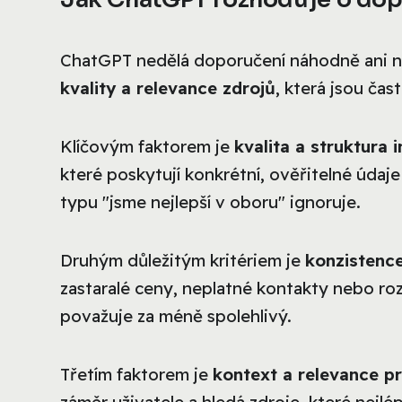
ChatGPT nedělá doporučení náhodně ani na
kvality a relevance zdrojů
, která jsou čas
Klíčovým faktorem je
kvalita a struktura
které poskytují konkrétní, ověřitelné úda
typu "jsme nejlepší v oboru" ignoruje.
Druhým důležitým kritériem je
konzistence
zastaralé ceny, neplatné kontakty nebo ro
považuje za méně spolehlivý.
Třetím faktorem je
kontext a relevance p
záměr uživatele a hledá zdroje, které nejlé