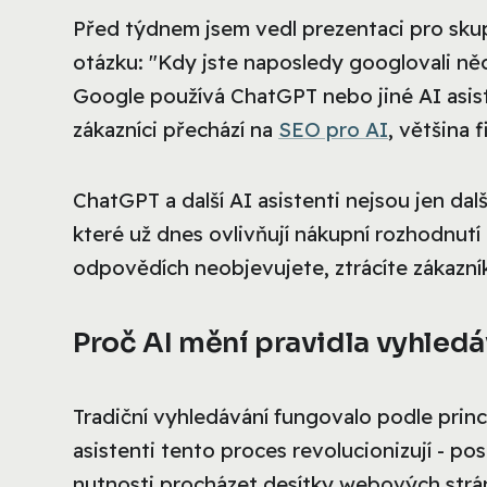
Před týdnem jsem vedl prezentaci pro skup
otázku: "Kdy jste naposledy googlovali něc
Google používá ChatGPT nebo jiné AI asist
zákazníci přechází na
SEO pro AI
, většina 
ChatGPT a další AI asistenti nejsou jen dalš
které už dnes ovlivňují nákupní rozhodnutí 
odpovědích neobjevujete, ztrácíte zákazník
Proč AI mění pravidla vyhled
Tradiční vyhledávání fungovalo podle prin
asistenti tento proces revolucionizují - p
nutnosti procházet desítky webových strá