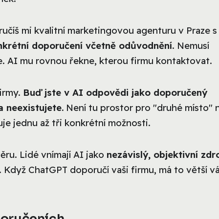
číš mi kvalitní marketingovou agenturu v Praze s
nkrétní doporučení včetně odůvodnění
. Nemusí
e. AI mu rovnou řekne, kterou firmu kontaktovat.
irmy.
Buď jste v AI odpovědi jako doporučený
 neexistujete.
Není tu prostor pro "druhé místo"
e jednu až tři konkrétní možnosti.
ru. Lidé vnímají AI jako
nezávislý, objektivní zdr
 Když ChatGPT doporučí vaši firmu, má to větší v
poručeních