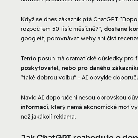
Když se dnes zákazník ptá ChatGPT "Doporu
rozpočtem 50 tisíc měsíčně?",
dostane ko
googleit, porovnávat weby ani číst recenz
Tento posun má dramatické důsledky pro f
poskytovatel, nebo pro daného zákazníka
"také dobrou volbu" - AI obvykle doporučuj
Navíc AI doporučení nesou obrovskou důvě
informací
, který nemá ekonomické motivy.
než jakákoli reklama.
Jak ChatGPT rozhoduje o do