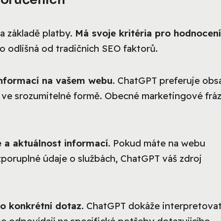
 základě platby.
Má svoje kritéria pro hodnocení
to odlišná od tradičních SEO faktorů.
 informací na vašem webu
. ChatGPT preferuje obs
je ve srozumitelné formě. Obecné marketingové frá
 a aktuálnost informací
. Pokud máte na webu
zporuplné údaje o službách, ChatGPT váš zdroj
ro konkrétní dotaz
. ChatGPT dokáže interpretova
pe odpovídají na specifické potřeby dotazujícího.