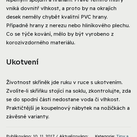
vniká dovnitř vlhkost, a proto by na okrajích
desek neměly chybět kvalitní PVC hrany.
Případně hrany z nerezu nebo hliníkového plechu.
Co se týče kování, mělo by být vyrobeno z
korozivzdorného materiálu.
Ukotvení
Životnost skříněk jde ruku v ruce s ukotvením.
Zvolíte-li skříňku stojící na soklu, zkontrolujte, zda
se do spodní části nedostane voda či vlhkost.
Praktičtější je koupelnový nábytek na nožičkách a
závěsné varianty.
Publikováno: 10. 11. 2017 / Aktualizováno:
Kategorie:
Tipy a