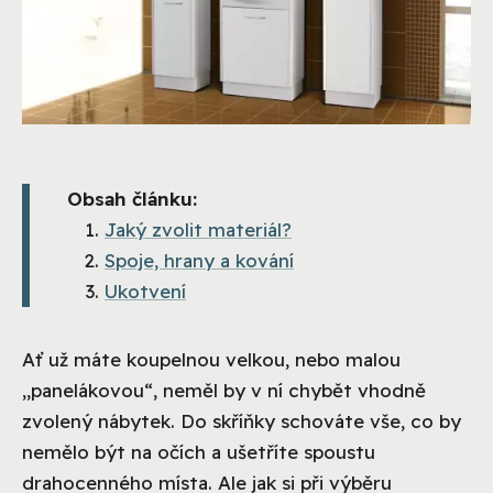
Obsah článku:
Jaký zvolit materiál?
Spoje, hrany a kování
Ukotvení
Ať už máte koupelnou velkou, nebo malou
„panelákovou“, neměl by v ní chybět vhodně
zvolený nábytek. Do skříňky schováte vše, co by
nemělo být na očích a ušetříte spoustu
drahocenného místa. Ale jak si při výběru