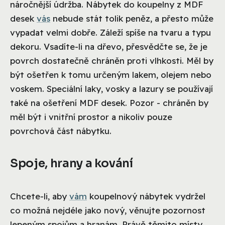
náročnější údržba. Nábytek do koupelny z MDF
desek
vás
nebude stát tolik peněz, a přesto může
vypadat velmi dobře. Záleží spíše na tvaru a typu
dekoru. Vsadíte-li na dřevo, přesvědčte se, že je
povrch dostatečně chráněn proti vlhkosti. Měl by
být ošetřen k tomu určeným lakem, olejem nebo
voskem. Speciální laky, vosky a lazury se používají
také na ošetření MDF desek. Pozor - chráněn by
měl být i vnitřní prostor a nikoliv pouze
povrchová část nábytku.
Spoje, hrany a kování
Chcete-li, aby
vám
koupelnový nábytek vydržel
co možná nejdéle jako nový, věnujte pozornost
lepeným spojům a hranám. Právě těmito místy