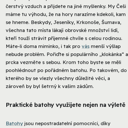
čerstvý vzduch a přijdete na jiné myšlenky. My Češi
máme tu výhodu, že na hory narazíme kdekoli, kam
se hneme. Beskydy, Jeseníky, Krkonoše, Šumava,
všechna tato místa lákají obrovské množství lidí,
kteří touží strávit příjemné chvíle s celou rodinou.
Máte-li doma miminko, i tak pro
vás
menší výšlap
nebude problém. Pořiďte si populárního „klokánka“ a
prcka vezměte s sebou. Krom toho byste se měli
poohlédnout po pořádném batohu. Po takovém, do
kterého by se vlezly všechny důležité věci, a
zároveň by byl šetrný k vašim zádům.
Praktické batohy využijete nejen na výletě
Batohy
jsou nepostradatelní pomocníci, díky