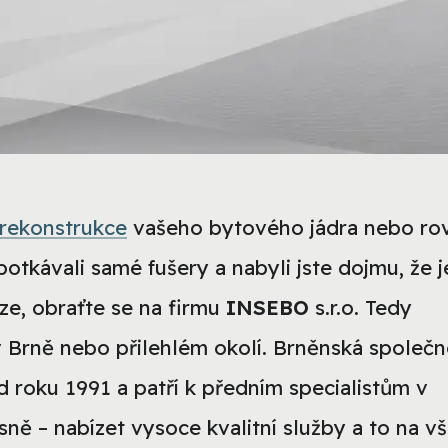
rekonstrukce
vašeho bytového jádra nebo ro
tkávali samé fušery a nabyli jste dojmu, že j
ze, obraťte se na firmu
INSEBO
s.r.o. Tedy
v Brně nebo přilehlém okolí. Brněnská společn
 roku 1991 a patří k předním specialistům v
asně – nabízet vysoce kvalitní služby a to na v