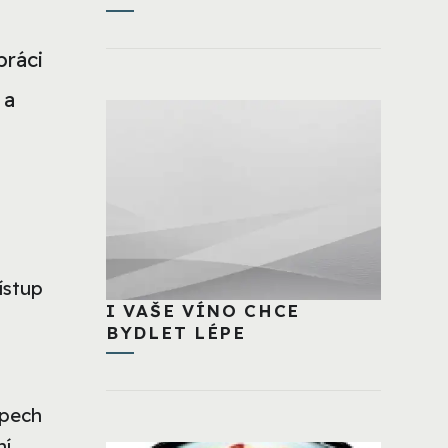
práci
 a
ístup
I VAŠE VÍNO CHCE
BYDLET LÉPE
ypech
ní