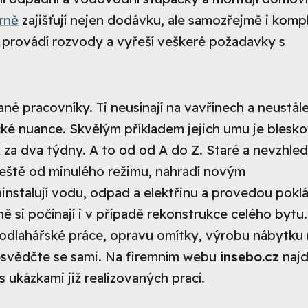
rně
zajišťují nejen dodávku, ale samozřejmě i komp
, provádí rozvody a vyřeší veškeré požadavky s
é pracovníky. Ti neusínají na vavřínech a neustále
ické nuance. Skvělým příkladem jejich umu je blesk
 za dva týdny. A to od od A do Z. Staré a nevzhle
 ještě od minulého režimu, nahradí novým
stalují vodu, odpad a elektřinu a provedou pokl
 si počínají i v případě rekonstrukce celého bytu.
podlahářské práce, opravu omítky, výrobu nábytku
esvědčte se sami. Na firemním webu
insebo.cz
najd
 s ukázkami již realizovaných prací.