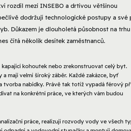
kví rozdíl mezi INSEBO a drtivou většinou
pečlivě dodržují technologické postupy a své 
yb. Důkazem je dlouholetá působnost na trhu
nes čítá několik desítek zaměstnanců.
 kapající kohoutek nebo zrekonstruovat celý byt.
a mají velmi široký záběr. Každé zakázce, byť
 tvorba nabídky. Právě tak totiž vypadá férový př
dívat na konkrétní práce, ve kterých vám budou
analizační práce, realizují rozvody vody ve všech t
ní odpadní a vodovodní stupačky a montují domov