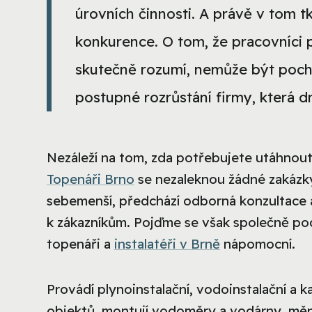
úrovních činnosti. A právě v tom t
konkurence. O tom, že pracovníci 
skutečně rozumí, nemůže být poch
postupné rozrůstání firmy, která d
Nezáleží na tom, zda potřebujete utáhnout
Topenáři Brno
se nezaleknou žádné zakázky 
sebemenší, předchází odborná konzultace a
k zákazníkům. Pojďme se však společně po
topenáři a
instalatéři v Brně
nápomocní.
Provádí plynoinstalační, vodoinstalační a k
objektů, montují vodoměry a vodárny, mě