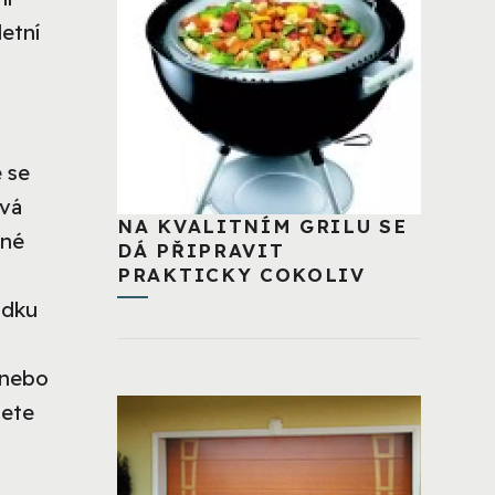
letní
 se
ová
NA KVALITNÍM GRILU SE
dné
DÁ PŘIPRAVIT
PRAKTICKY COKOLIV
ádku
 nebo
ete