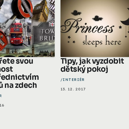
řete svou
Tipy, jak vyzdobit
ost
dětský pokoj
řednictvím
INTERIÉR
ů na zdech
13. 12. 2017
R
16