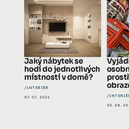
Jaký nábytek se
Vyjád
hodí do jednotlivých
osobn
místností v domě?
prost
obraz
INTERIÉR
INTERIÉ
07. 07. 2021
03. 08. 20