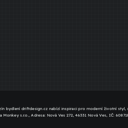
ín bydlení driftdesign.cz nabízí inspiraci pro moderní životní styl
a Monkey s.r.o., Adresa: Nová Ves 272, 46331 Nová Ves, IČ: 6087