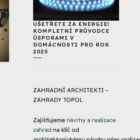
UŠETŘETE ZA ENERGIE!
KOMPLETNÍ PRŮVODCE
ÚSPORAMI V
DOMÁCNOSTI PRO ROK
2025
ZAHRADNÍ ARCHITEKTI –
ZAHRADY TOPOL
Zajišťujeme
návrhy a realizace
zahrad
na klíč od
architektonickému návrhu přes realizac