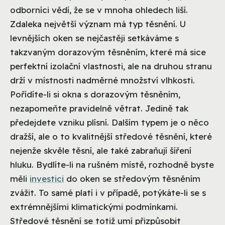
odborníci vědí, že se v mnoha ohledech liší.
Zdaleka největší význam má typ těsnění. U
levnějších oken se nejčastěji setkáváme s
takzvaným dorazovým těsněním, které má sice
perfektní izolační vlastnosti, ale na druhou stranu
drží v místnosti nadměrné množství vlhkosti.
Pořídíte-li si okna s dorazovým těsněním,
nezapomeňte pravidelně větrat. Jedině tak
předejdete vzniku plísní. Dalším typem je o něco
dražší, ale o to kvalitnější středové těsnění, které
nejenže skvěle těsní, ale také zabraňují šíření
hluku. Bydlíte-li na rušném místě, rozhodně byste
měli
investici
do oken se středovým těsněním
zvážit. To samé platí i v případě, potýkáte-li se s
extrémnějšími klimatickými podmínkami.
Středové těsnění se totiž umí přizpůsobit