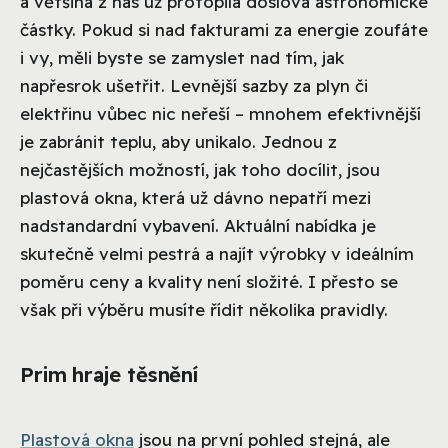
a většina z nás už protopila doslova astronomické
částky. Pokud si nad fakturami za energie zoufáte
i vy, měli byste se zamyslet nad tím, jak
napřesrok ušetřit. Levnější sazby za plyn či
elektřinu vůbec nic neřeší – mnohem efektivnější
je zabránit teplu, aby unikalo. Jednou z
nejčastějších možností, jak toho docílit, jsou
plastová okna, která už dávno nepatří mezi
nadstandardní vybavení. Aktuální nabídka je
skutečně velmi pestrá a najít výrobky v ideálním
poměru ceny a kvality není složité. I přesto se
však při výběru musíte řídit několika pravidly.
Prim hraje těsnění
Plastová okna
jsou na první pohled stejná, ale