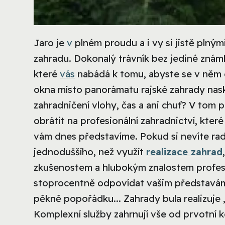
Jaro je
v
plném proudu a i vy si jistě plný
zahradu. Dokonalý trávník bez jediné známky
které
vás
nabádá k tomu, abyste se v něm os
okna místo panorámatu rajské zahrady nas
zahradničení vlohy, čas a ani chuť? V tom p
obrátit na profesionální zahradnictví, které 
vám dnes představíme.
Pokud si nevíte ra
jednoduššího, než využít
realizace zahrad
zkušenostem a hlubokým znalostem profes
stoprocentně odpovídat vašim představám.
pěkně popořádku... Zahrady bula realizuje 
Komplexní služby zahrnují vše od prvotní k