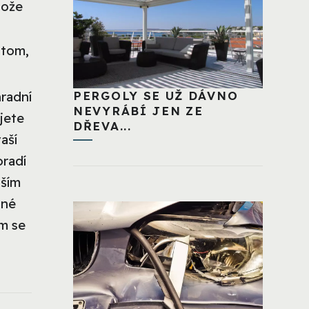
otože
 tom,
PERGOLY SE UŽ DÁVNO
hradní
NEVYRÁBÍ JEN ZE
jete
DŘEVA...
aší
oradí
aším
lné
ém se