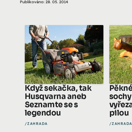
Publikováno: 28. 05. 2014
Když sekačka, tak
Pěkné
Husqvarna aneb
sochy
Seznamte se s
vyřez
legendou
pilou
ZAHRADA
ZAHRAD