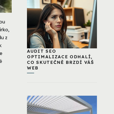
nou
írko,
du z
k
AUDIT SEO
se
OPTIMALIZACE ODHALÍ,
é
CO SKUTEČNĚ BRZDÍ VÁŠ
WEB