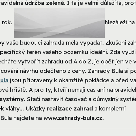
ravidelná
údržba zeleně
. I ta je velmi důležitá, pr
 rok.
Nezáleží na
 by vaše budoucí zahrada měla vypadat. Zkušení za
 specifický terén vašeho pozemku ideální. Zda využi
cháte vytvořit zahradu od A do Z, je opět jen ve v
pracování návrhu odečteno z ceny. Zahrady Bula si p
ula
jsou připraveny k okamžité pokládce a před v
 hřiště. A pro ty, kteří nemají čas ani na pravide
 systémy
. Stačí nastavit časovač a důmyslný syst
ek vláhy... Ukázky
realizace zahrad
a kompletní
 Bula najdete na
www.zahrady-bula.cz
.