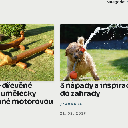
Kategorie:
 dřevěné
3 nápady a inspira
 umělecky
do zahrady
ané motorovou
ZAHRADA
21. 02. 2019
A