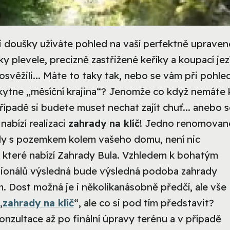
mi doušky užíváte pohled na vaší perfektně uprave
 plevele, precizně zastřižené keříky a koupací jez
věžili... Máte to taky tak, nebo se vám při pohle
kytne „měsíční krajina“? Jenomže co když nemáte 
řípadě si budete muset nechat zajít chuť... anebo 
nabízí realizaci
zahrady na klíč
! Jedno renomovan
dy s pozemkem kolem vašeho domu, není nic
, které nabízí Zahrady Bula. Vzhledem k bohatým
ionálů výsledná bude výsledná podoba zahrady
 Dost možná je i několikanásobně předčí, ale vše
„
zahrady na klíč
“, ale co si pod tím představit?
onzultace až po finální úpravy terénu a v případě