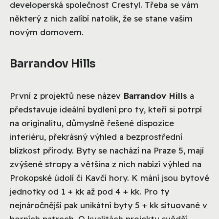
developerská společnost Crestyl. Třeba se vám
některý z nich zalíbí natolik, že se stane vašim
novým domovem.
Barrandov Hills
První z projektů nese název
Barrandov Hills
a
představuje ideální bydlení pro ty, kteří si potrpí
na originalitu, důmyslně řešené dispozice
interiéru, překrásný výhled a bezprostřední
blízkost přírody. Byty se nachází na Praze 5, mají
zvýšené stropy a většina z nich nabízí výhled na
Prokopské údolí či Kavčí hory. K mání jsou bytové
jednotky od 1 + kk až pod 4 + kk. Pro ty
nejnáročnější pak unikátní byty 5 + kk situované v
horních patrech. O kvalitách projektu svědčí