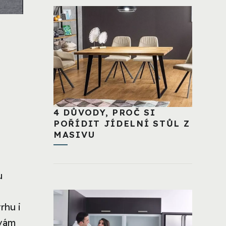
4 DŮVODY, PROČ SI
POŘÍDIT JÍDELNÍ STŮL Z
MASIVU
u
rhu i
 vám