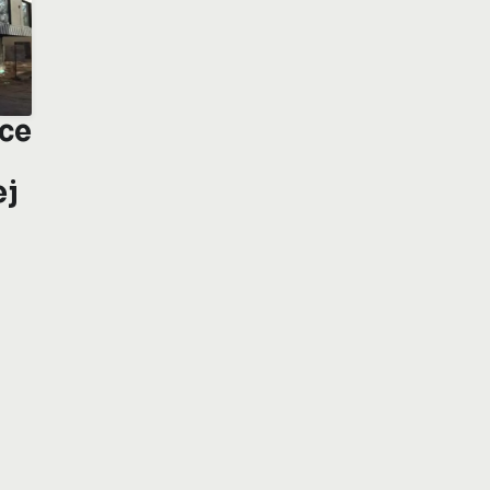
ice
ej