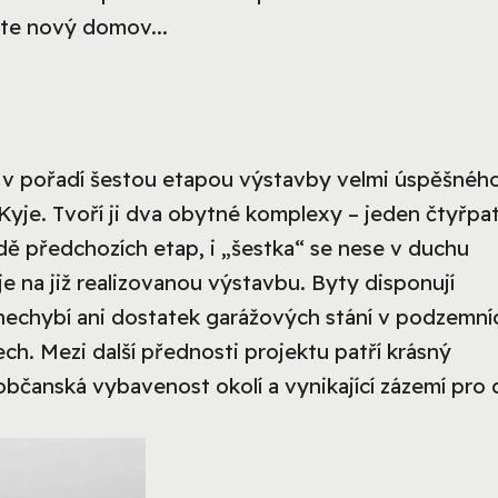
dete nový domov...
 v pořadí šestou etapou výstavby velmi úspěšnéh
 Kyje. Tvoří ji dva obytné komplexy – jeden čtyřpa
adě předchozích etap, i „šestka“ se nese v duchu
je na již realizovanou výstavbu. Byty disponují
nechybí ani dostatek garážových stání v podzemní
ch. Mezi další přednosti projektu patří krásný
bčanská vybavenost okolí a vynikající zázemí pro d