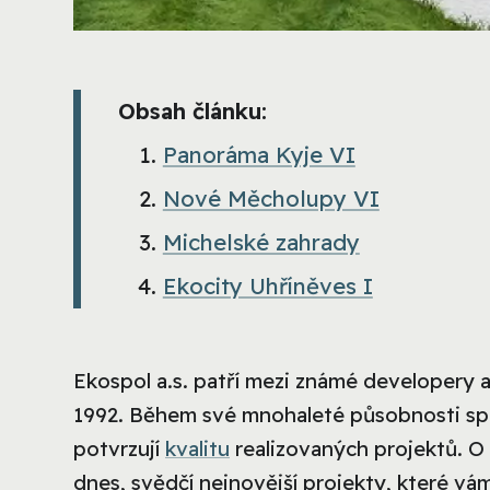
Obsah článku:
Panoráma Kyje VI
Nové Měcholupy VI
Michelské zahrady
Ekocity Uhříněves I
Ekospol a.s. patří mezi známé developery a
1992. Během své mnohaleté působnosti spol
potvrzují
kvalitu
realizovaných projektů. O
dnes, svědčí nejnovější projekty, které v