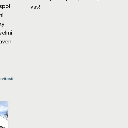
spol
vás!
ní
ký
velmi
raven
vitosti