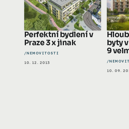
Perfektní bydlení v
Hloub
Praze 3 x jinak
byty v
9 vel
NEMOVITOSTI
NEMOVI
10. 12. 2013
10. 09. 20