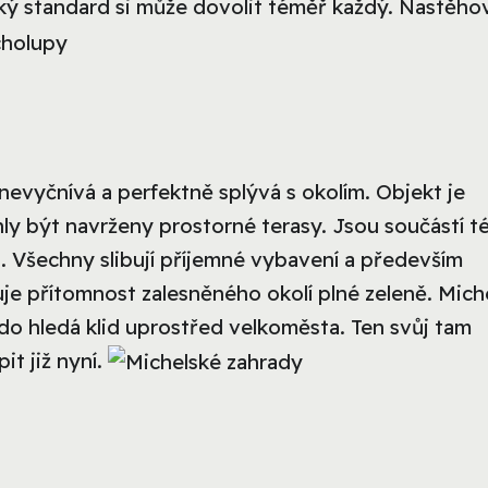
ý standard si může dovolit téměř každý. Nastěho
á nevyčnívá a perfektně splývá s okolím. Objekt je
ly být navrženy prostorné terasy. Jsou součástí t
. Všechny slibují příjemné vybavení a především
e přítomnost zalesněného okolí plné zeleně. Mich
kdo hledá klid uprostřed velkoměsta. Ten svůj tam
it již nyní.