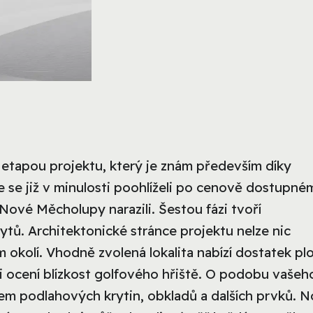
etapou projektu, který je znám především díky
e se již v minulosti poohlíželi po cenově dostupné
 Nové Měcholupy narazili. Šestou fázi tvoří
bytů. Architektonické stránce projektu nelze nic
m okolí. Vhodně zvolená lokalita nabízí dostatek pl
ci ocení blízkost golfového hřiště. O podobu vašeh
em podlahových krytin, obkladů a dalších prvků. 