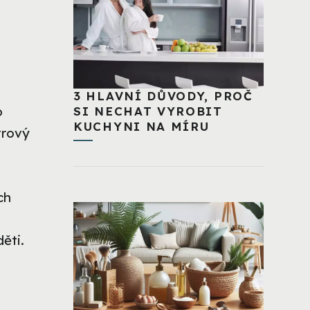
3 HLAVNÍ DŮVODY, PROČ
o
SI NECHAT VYROBIT
KUCHYNI NA MÍRU
trový
ch
ěti.