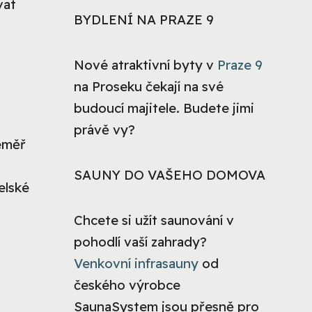
vat
BYDLENÍ NA PRAZE 9
Nové atraktivní byty v
Praze 9
na Proseku čekají na své
budoucí majitele. Budete jimi
právě vy?
éměř
SAUNY DO VAŠEHO DOMOVA
elské
Chcete si užít saunování v
pohodlí vaší zahrady?
Venkovní infrasauny
od
českého výrobce
SaunaSystem jsou přesně pro