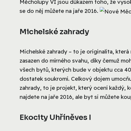
Měcholupy VI jsou důkazem toho, že vysok
se do něj můžete na jaře 2016.
Michelské zahrady
Michelské zahrady – to je originalita, kter
zasazen do mírného svahu, díky čemuž moh
všech bytů, kterých bude v objektu cca 40
dostatek soukromí. Celkový dojem umocňuj
zahrady, to je projekt, který ocení každý, 
najdete na jaře 2016, ale byt si můžete koup
Ekocity Uhříněves I