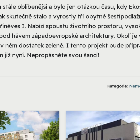
 stále oblíbenější a bylo jen otázkou času, kdy Eko
k skutečně stalo a vyrostly tři obytné šestipodlaž
něves I. Nabízí spoustu životního prostoru, vyso
pod hávem západoevropské architektury. Okolí je 
e v něm dostatek zeleně. I tento projekt bude přip
m již nyní. Nepropásněte svou šanci!
Kategorie:
Nemo