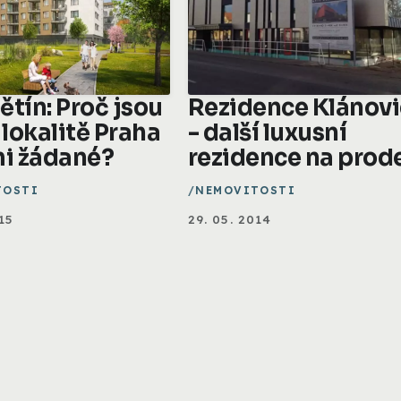
ětín: Proč jsou
Rezidence Klánov
 lokalitě Praha
- další luxusní
mi žádané?
rezidence na prod
TOSTI
NEMOVITOSTI
15
29. 05. 2014