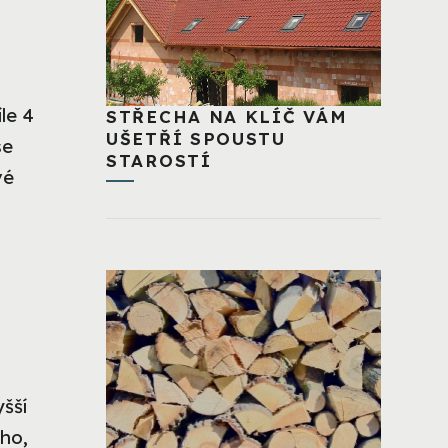
le 4
STŘECHA NA KLÍČ VÁM
UŠETŘÍ SPOUSTU
se
STAROSTÍ
vé
šší
ého,