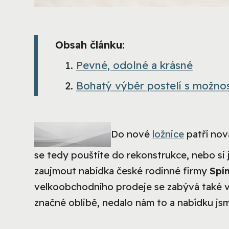
Obsah článku:
Pevné, odolné a krásné
Bohatý výběr postelí s možnos
Do nové
ložnice
patří nová
se tedy pouštíte do rekonstrukce, nebo si j
zaujmout nabídka české rodinné firmy
Spí
velkoobchodního prodeje se zabývá také výr
značné oblibě, nedalo nám to a nabídku j