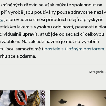
 zmíněných dřevin se však můžete spolehnout na
ů a při výrobě jsou používány pouze zdravotně nezá
va
je prováděna směsí přírodních olejů a pryskyřic
etickým lakem s vysokou odolností, pevností a dl
dividuálně upravit, ať už jde od sedací či celkovou
a zaoblení. Na základě návrhu je možno vyrobit i
entu jsou samozřejmě i
postele s úložným postorem
.
vrhu zcela zdarma.
Kategorie: