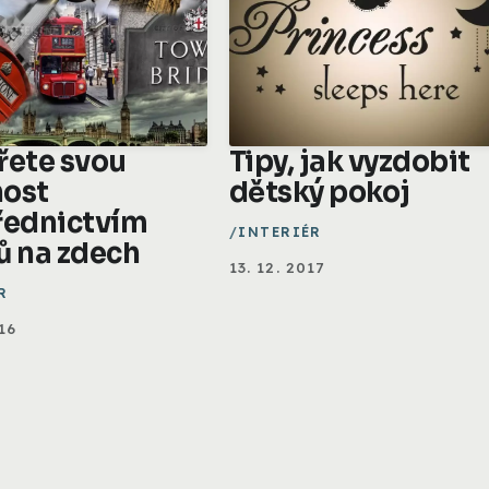
řete svou
Tipy, jak vyzdobit
ost
dětský pokoj
řednictvím
INTERIÉR
ů na zdech
13. 12. 2017
R
16