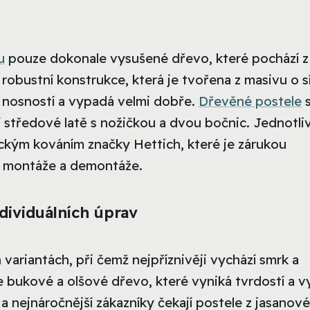
u
pouze dokonale vysušené dřevo, které pochází z
 robustní konstrukce, která je tvořena z masivu o sí
u nosností a vypadá velmi dobře.
Dřevěné postele
ní středové latě s nožičkou a dvou bočnic. Jednotli
ckým kováním značky Hettich, které je zárukou
é montáže a demontáže.
dividuálních úprav
variantách, při čemž nejpříznivěji vychází smrk a
 bukové a olšové dřevo, které vyniká tvrdostí a vy
 nejnáročnější zákazníky čekají postele z jasanov