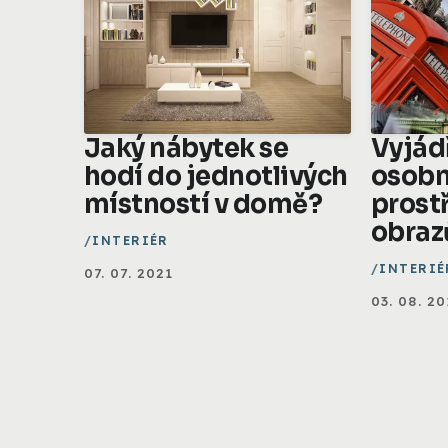
Jaký nábytek se
Vyjád
hodí do jednotlivých
osobn
místností v domě?
prost
obraz
INTERIÉR
INTERIÉ
07. 07. 2021
03. 08. 20