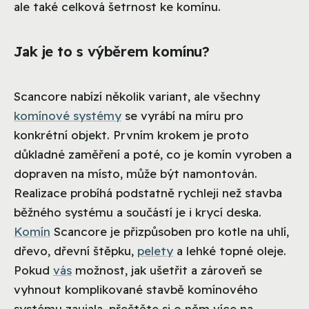
ale také celková šetrnost ke komínu.
Jak je to s výběrem komínu?
Scancore nabízí několik variant, ale všechny
komínové systémy
se vyrábí na míru pro
konkrétní objekt. Prvním krokem je proto
důkladné zaměření a poté, co je komín vyroben a
dopraven na místo, může být namontován.
Realizace probíhá podstatně rychleji než stavba
běžného systému a součástí je i krycí deska.
Komín
Scancore je přizpůsoben pro kotle na uhlí,
dřevo, dřevní štěpku,
pelety
a lehké topné oleje.
Pokud
vás
možnost, jak ušetřit a zároveň se
vyhnout komplikované stavbě komínového
systému zaujala, přečtěte si o něm více na