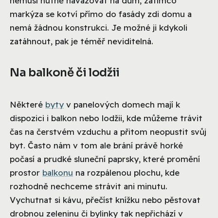
nemusí nutně navazovat na dům, zatímco
markýza se kotví přímo do fasády zdi domu a
nemá žádnou konstrukci. Je možné ji kdykoli
zatáhnout, pak je téměř neviditelná.
Na balkoně či lodžii
Některé
byty
v panelových domech mají k
dispozici i balkon nebo lodžii, kde můžeme trávit
čas na čerstvém vzduchu a přitom neopustit svůj
byt. Často nám v tom ale brání právě horké
počasí a prudké sluneční paprsky, které promění
prostor
balkonu
na rozpálenou plochu, kde
rozhodně nechceme strávit ani minutu.
Vychutnat si kávu, přečíst knížku nebo pěstovat
drobnou zeleninu či bylinky tak nepřichází v