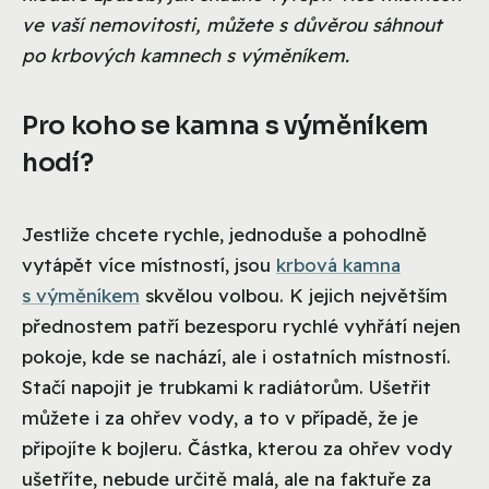
ve vaší nemovitosti, můžete s důvěrou sáhnout
po krbových kamnech s výměníkem.
Pro koho se kamna s výměníkem
hodí?
Jestliže chcete rychle, jednoduše a pohodlně
vytápět více místností, jsou
krbová kamna
s výměníkem
skvělou volbou. K jejich největším
přednostem patří bezesporu rychlé vyhřátí nejen
pokoje, kde se nachází, ale i ostatních místností.
Stačí napojit je trubkami k radiátorům. Ušetřit
můžete i za ohřev vody, a to v případě, že je
připojíte k bojleru. Částka, kterou za ohřev vody
ušetříte, nebude určitě malá, ale na faktuře za