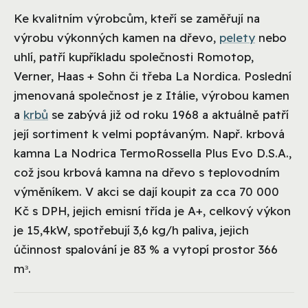
Ke kvalitním výrobcům, kteří se zaměřují na
výrobu výkonných kamen na dřevo,
pelety
nebo
uhlí, patří kupříkladu společnosti Romotop,
Verner, Haas + Sohn či třeba La Nordica. Poslední
jmenovaná společnost je z Itálie, výrobou kamen
a
krbů
se zabývá již od roku 1968 a aktuálně patří
její sortiment k velmi poptávaným. Např. krbová
kamna La Nodrica TermoRossella Plus Evo D.S.A.,
což jsou krbová kamna na dřevo s teplovodním
výměníkem. V akci se dají koupit za cca 70 000
Kč s DPH, jejich emisní třída je A+, celkový výkon
je 15,4kW, spotřebují 3,6 kg/h paliva, jejich
účinnost spalování je 83 % a vytopí prostor 366
mᶟ.