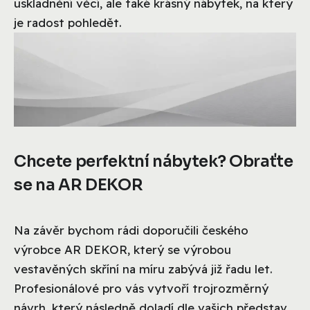
uskladnění věcí, ale také krásný nábytek, na který
je radost pohledět.
Chcete perfektní nábytek? Obraťte
se na AR DEKOR
Na závěr bychom rádi doporučili českého
výrobce AR DEKOR, který se výrobou
vestavěných skříní na míru zabývá již řadu let.
Profesionálové pro vás vytvoří trojrozměrný
návrh, který následně doladí dle vašich představ.