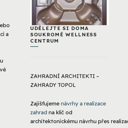
nebo
UDĚLEJTE SI DOMA
cí a
SOUKROMÉ WELLNESS
CENTRUM
ou
své
ZAHRADNÍ ARCHITEKTI –
ZAHRADY TOPOL
Zajišťujeme
návrhy a realizace
zahrad
na klíč od
architektonickému návrhu přes realizac