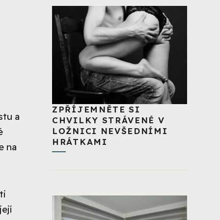
ZPŘÍJEMNĚTE SI
stu a
CHVILKY STRÁVENÉ V
LOŽNICI NEVŠEDNÍMI
é
HRÁTKAMI
e na
ti
ejí