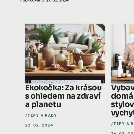
Ekokočka: Za krásou
Vybav
s ohledem na zdraví
domá
a planetu
stylo
vychy
TIPY A RADY
TIPY A 
22. 02. 2024
26. 08. 2