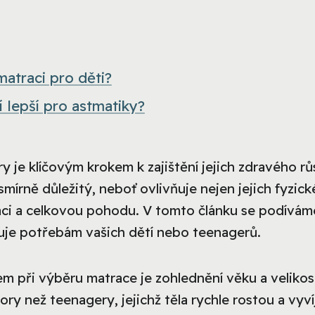
atraci pro děti?
 lepší pro astmatiky?
 je klíčovým krokem k zajištění jejich zdravého rů
smírně důležitý, neboť ovlivňuje nejen jejich fyzick
raci a celkovou pohodu. V tomto článku se podívám
vuje potřebám vašich dětí nebo teenagerů.
m při výběru matrace je zohlednění věku a velikos
ry než teenagery, jejichž těla rychle rostou a vyvíj