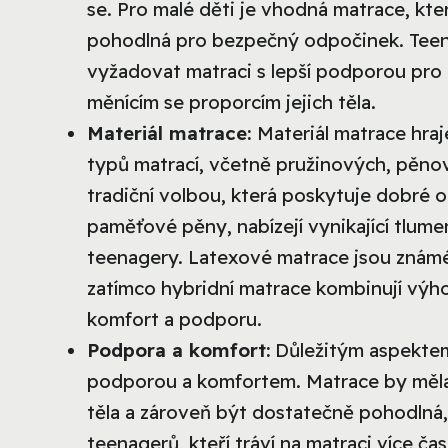
se. Pro malé děti je vhodná matrace, k
pohodlná pro bezpečný odpočinek. Teena
vyžadovat matraci s lepší podporou pro p
měnícím se proporcím jejich těla.
Materiál matrace:
Materiál matrace hraje
typů matrací, včetně pružinových, pěnov
tradiční volbou, která poskytuje dobré
paměťové pěny, nabízejí vynikající tlumen
teenagery. Latexové matrace jsou známé
zatímco hybridní matrace kombinují výh
komfort a podporu.
Podpora a komfort:
Důležitým aspektem
podporou a komfortem. Matrace by měla
těla a zároveň být dostatečně pohodlná,
teenagerů, kteří tráví na matraci více ča