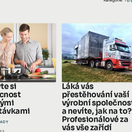
te si
Láká vás
cnost
přestěhování vaší
vými
výrobní společnos
távkami
a nevíte, jak na to?
Profesionálové za
RADY
vás vše zařídí
022