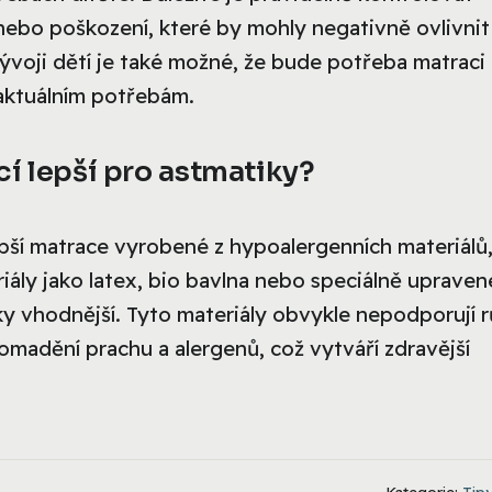
ebo poškození, které by mohly negativně ovlivnit
vývoji dětí je také možné, že bude potřeba matraci
 aktuálním potřebám.
í lepší pro astmatiky?
epší matrace vyrobené z hypoalergenních materiálů
eriály jako latex, bio bavlna nebo speciálně upraven
y vhodnější. Tyto materiály obvykle nepodporují r
romadění prachu a alergenů, což vytváří zdravější
Kategorie:
Tipy