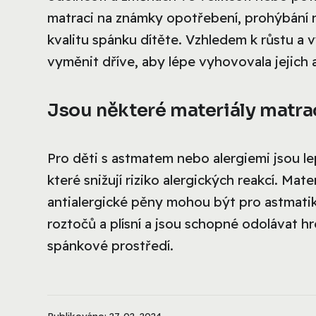
matraci na známky opotřebení, prohýbání n
kvalitu spánku dítěte. Vzhledem k růstu a 
vyměnit dříve, aby lépe vyhovovala jejich
Jsou některé materiály matrac
Pro děti s astmatem nebo alergiemi jsou l
které snižují riziko alergických reakcí. Mat
antialergické pěny mohou být pro astmatik
roztočů a plísní a jsou schopné odolávat h
spánkové prostředí.
Publikováno: 27. 02. 2024