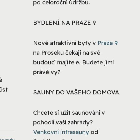
po celoroční údržbu.
BYDLENÍ NA PRAZE 9
Nové atraktivní byty v
Praze 9
na Proseku čekají na své
budoucí majitele. Budete jimi
,
právě vy?
é
ůst
SAUNY DO VAŠEHO DOMOVA
Chcete si užít saunování v
pohodlí vaší zahrady?
Venkovní infrasauny
od
 a rady