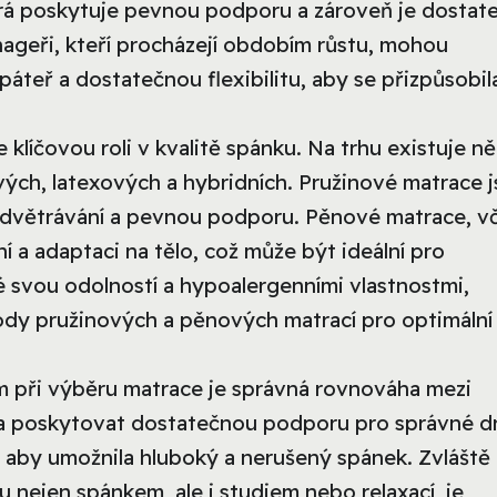
terá poskytuje pevnou podporu a zároveň je dostat
geři, kteří procházejí obdobím růstu, mohou
áteř a dostatečnou flexibilitu, aby se přizpůsobil
 klíčovou roli v kvalitě spánku. Na trhu existuje ně
ých, latexových a hybridních. Pružinové matrace 
 odvětrávání a pevnou podporu. Pěnové matrace, v
í a adaptaci na tělo, což může být ideální pro
 svou odolností a hypoalergenními vlastnostmi,
ody pružinových a pěnových matrací pro optimální
 při výběru matrace je správná rovnováha mezi
 poskytovat dostatečnou podporu pro správné dr
 aby umožnila hluboký a nerušený spánek. Zvláště
su nejen spánkem, ale i studiem nebo relaxací, je