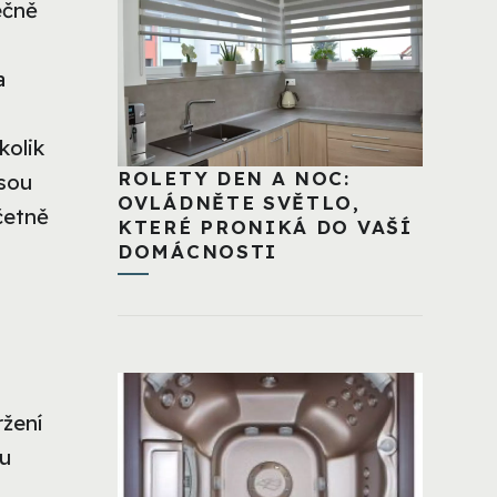
ečně
a
kolik
ROLETY DEN A NOC:
jsou
OVLÁDNĚTE SVĚTLO,
četně
KTERÉ PRONIKÁ DO VAŠÍ
DOMÁCNOSTI
žení
 u