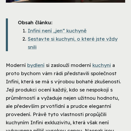
Obsah článku:
Infini není „jen“ kuchyně
Sestavte si kuchyni, o které jste vždy
snili
Moderní
bydlení
si zaslouží moderní
kuchyni
a
proto bychom vám rádi představili společnost
Infini, která se má s výrobou bohaté zkušenosti.
Její produkci ocení každý, kdo se nespokojí s
průměrností a vyžaduje nejen užitnou hodnotu,
ale především prvotřídní a prudce elegantní
provedení. Právě tyto vlastnosti propůjčili
kuchyním Infini exkluzivitu, která však není
vykoupena příliš vysokou cenou. Naopak jsou