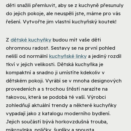
děti snažili přemluvit, aby se z kuchyně přesunuly
do jejich pokoje, ale neuspěli jste, máme pro vás
řešení. Vytvořte jim vlastní kuchyňský koutek!
Z
dětské kuchyňky
budou mít vaše děti
ohromnou radost. Sestavy se na první pohled
neliší od normální
kuchyňské linky
a jediný rozdíl
tkví v jejich velikosti. Dětská kuchyňka je
kompaktní a snadno ji umístíte kdekoliv v
dětském pokoji. Vyrábí se v mnoha designových
provedeních a s trochou štěstí narazíte na
takovou, která se podobá té vaší. Výrobci
zohledňují aktuální trendy a některé kuchyňky
vypadají jako z katalogu moderního bydlení.
Jejich součástí bývá horkovzdušná trouba,
mikrovlnka, poličky, šuplíky a spousta