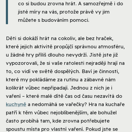
co si budou zrovna hrát. A samozřejmě i do
jisté míry na vás, protože právě vy jim
můžete s budováním pomoci.
Děti si dokáží hrát na cokoliv, ale bez hraček,
které jejich aktivitě propůjčí správnou atmosféru,
u žádné hry příliš dlouho nevydrží. Jistě jste již
vypozorovali, že si vaše ratolesti nejraději hrají na
to, co vidí ve světě dospělých. Baví je činnosti,
které my pokládáme za rutinu a zábavné nám
kolikrát vůbec nepřipadají. Jednou z nich je i
vaření – které malé dítě čas od času nezavítá do
kuchyně
a nedomáhá se vařečky? Hra na kuchaře
patří k těm vůbec nejoblíbenějším, ale bohužel
často probíhá tam, kde zrovna potřebujete
spoustu místa pro vlastní vaření. Pokud jste se