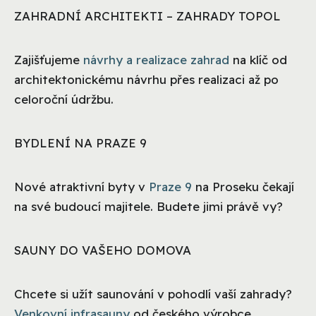
ZAHRADNÍ ARCHITEKTI – ZAHRADY TOPOL
Zajišťujeme
návrhy a realizace zahrad
na klíč od
architektonickému návrhu přes realizaci až po
celoroční údržbu.
BYDLENÍ NA PRAZE 9
Nové atraktivní byty v
Praze 9
na Proseku čekají
na své budoucí majitele. Budete jimi právě vy?
SAUNY DO VAŠEHO DOMOVA
Chcete si užít saunování v pohodlí vaší zahrady?
Venkovní infrasauny
od českého výrobce