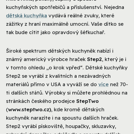
kuchyňských spotřebičů a příslušenství. Nejedna
dětská kuchyňka
vydává reálné zvuky, které
zážitky z hraní maximálně umocní. Vaše dítko se
tak bude cítit jako opravdový šéfkuchař.
Široké spektrum dětských kuchyněk nabízí i
známý americký výrobce hraček
Step2
, který je i
v tomto ohledu „o krok vpřed“. Dětské kuchyňky
Step2 se vyrábí z kvalitních a nezávadných
materiálů přímo v USA a vyváží se do
více
než 70-
ti dalších států. Výrobky si můžete prohlédnou na
stránkách českého prodejce
StepTwo
(
www.steptwo.cz)
, kde kromě dětských
kuchyněk narazíte i na spoustu dalších hraček.
Step2 vyrábí pískoviště, houpačky, skluzavky,