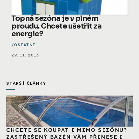
Topná sezóna je v plném
proudu. Chcete ušetřit za
energie?
OSTATNÍ
29. 11. 2013
STARŠÍ ČLÁNKY
CHCETE SE KOUPAT I MIMO SEZÓNU?
ZASTŘEŠENÝ BAZÉN VÁM PŘINESE I