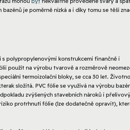
 úrazu mohou
být
nekvalitně provedené sváry a špa
bazénů je poměrně nízká a i díky tomu se těší zn
ní s polypropylenovými konstrukcemi finančně i
 fólii použít na výrobu tvarově a rozměrově neome
peciální termoizolační bloky, se cca 30 let. Životn
nikterak složitá. PVC fólie se využívá na výrobu bazé
pokladu zvýšených stavebních nároků i přelivov
iko protrhnutí fólie (lze dodatečně opravit), kter