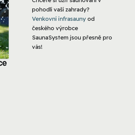
Chcete si užít saunování v
pohodlí vaší zahrady?
Venkovní infrasauny
od
českého výrobce
SaunaSystem jsou přesně pro
vás!
ce