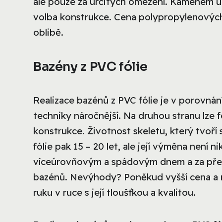
ale pouze za určitých omezení. Kamenem
volba konstrukce. Cena polypropylenových 
oblibě.
Bazény z PVC fólie
Realizace bazénů z PVC fólie je v porovná
techniky náročnější. Na druhou stranu lze
konstrukce. Životnost skeletu, který tvoří s
fólie pak 15 – 20 let, ale její výměna není 
víceúrovňovým a spádovým dnem a za před
bazénů. Nevýhody? Poněkud vyšší cena a riz
ruku v ruce s její tloušťkou a kvalitou.