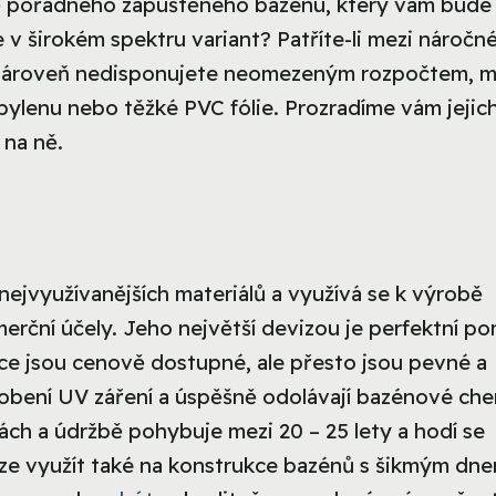
obě pořádného zapuštěného bazénu, který vám bude 
se v širokém spektru variant? Patříte-li mezi náročn
u a zároveň nedisponujete neomezeným rozpočtem, 
ylenu nebo těžké PVC fólie. Prozradíme vám jejic
 na ně.
nejvyužívanějších materiálů a využívá se k výrobě
merční účely. Jeho největší devizou je perfektní p
ce jsou cenově dostupné, ale přesto jsou pevné a
bení UV záření a úspěšně odolávají bazénové che
kách a údržbě pohybuje mezi 20 – 25 lety a hodí se
lze využít také na konstrukce bazénů s šikmým dne