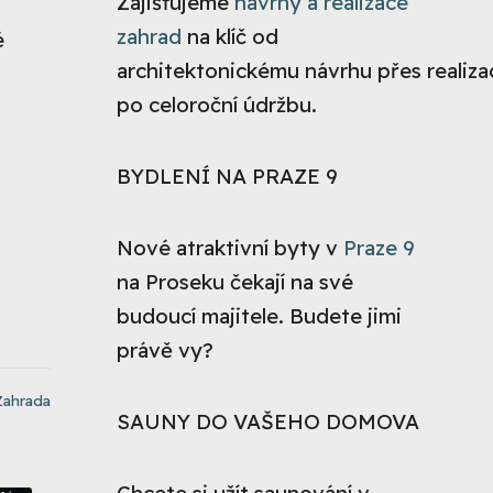
Zajišťujeme
návrhy a realizace
zahrad
na klíč od
é
architektonickému návrhu přes realizac
po celoroční údržbu.
BYDLENÍ NA PRAZE 9
Nové atraktivní byty v
Praze 9
na Proseku čekají na své
budoucí majitele. Budete jimi
právě vy?
Zahrada
SAUNY DO VAŠEHO DOMOVA