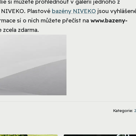
ie si můžete prohlédnout v galerii jednoho z
i NIVEKO. Plastové
bazény NIVEKO
jsou vyhlášen
ormace si o nich můžete přečíst na
www.bazeny-
e zcela zdarma.
Kategorie: