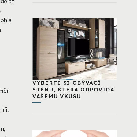
dělat
é
mohla
h
VYBERTE SI OBÝVACÍ
STĚNU, KTERÁ ODPOVÍDÁ
oměr
VAŠEMU VKUSU
mii.
m,