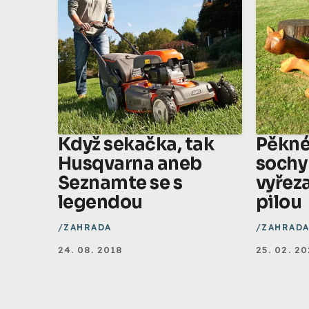
Když sekačka, tak
Pěkné
Husqvarna aneb
sochy
Seznamte se s
vyřez
legendou
pilou
ZAHRADA
ZAHRAD
24. 08. 2018
25. 02. 2