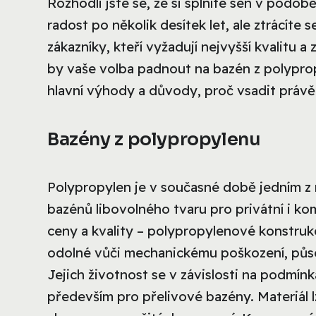
Rozhodli jste se, že si splníte sen v pod
radost po několik desítek let, ale ztrácíte 
zákazníky, kteří vyžadují nejvyšší kvalit
by vaše volba padnout na bazén z polyprop
hlavní výhody a důvody, proč vsadit právě
Bazény z polypropylenu
Polypropylen je v současné době jedním z 
bazénů libovolného tvaru pro privátní i ko
ceny a kvality – polypropylenové konstruk
odolné vůči mechanickému poškození, půso
Jejich životnost se v závislosti na podmín
především pro přelivové bazény. Materiál 