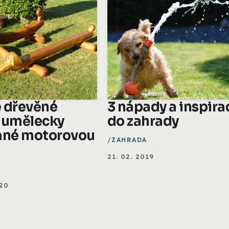
 dřevěné
3 nápady a inspira
 umělecky
do zahrady
ané motorovou
ZAHRADA
21. 02. 2019
A
020