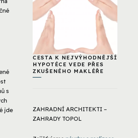
tná
ačné
CESTA K NEJVÝHODNĚJŠÍ
HYPOTÉCE VEDE PŘES
ZKUŠENÉHO MAKLÉŘE
zené
ost
nů s
ých
ZAHRADNÍ ARCHITEKTI –
é jde
ZAHRADY TOPOL