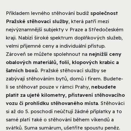
Příkladem levného stěhování budiž
společnost
Pražské stěhovací služby
, která patří mezi
nejvýznamnější subjekty v Praze a Středočeském
kraji. Nabízí široké spektrum doplňkových služeb,
velmi příjemné ceny a individuální přístup.
Zároveň se můžete spolehnout na
nejnižší ceny
obalových materiálů, folií, klopových krabic a
šatních boxů
. Pražské stěhovací služby se
zabývají stěhováním bytů, domů i firem. Budete-
li se stěhovat pouze v rámci Prahy,
nebudete
platit za ujeté kilometry, přistavení stěhovacího
vozu či prohlídku stěhovaného místa
. Stěhováci
si až do 5. poschodí neúčtují žádné příplatky a to
samé platí také o stěhování během víkendů a
svátků. Suma sumárum, ušetříte spoustu peněz.