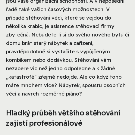
jsou vaše organizační schopnosti. A v neposední
řadě také vašich časových možnostech. V
případě stěhování věcí, které se vejdou do
několika krabic, je asistence stěhovací firmy
zbytečná. Nebudete-li si do svého nového bytu či
domu brát starý nábytek a zařízení,
pravděpodobně si vystačíte s vypůjčeným
kombíkem nebo dodávkou. Stěhování vám
nezabere víc než jedno odpoledne a k žádné
„katastrofě“ zřejmě nedojde. Ale co když toho
máte mnohem více? Nábytek, spoustu osobních
věcí a navrch rozměrné piáno?
Hladký průběh většího stěhování
zajistí profesionálové