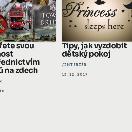
řete svou
Tipy, jak vyzdobit
ost
dětský pokoj
řednictvím
INTERIÉR
ů na zdech
13. 12. 2017
R
16