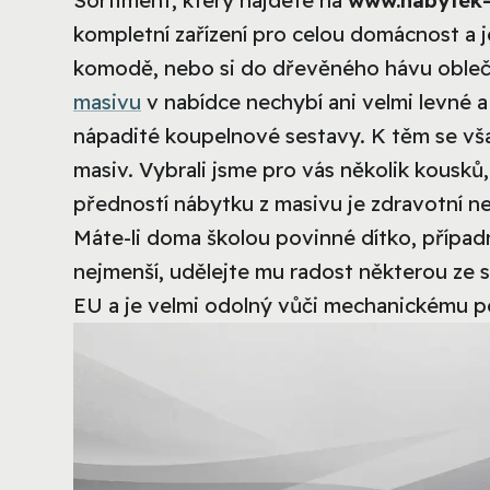
Sortiment, který najdete na
www.nabytek-
kompletní zařízení pro celou domácnost a j
komodě, nebo si do dřevěného hávu obleče
masivu
v nabídce nechybí ani velmi levné a
nápadité koupelnové sestavy. K těm se vša
masiv. Vybrali jsme pro vás několik kousků
předností nábytku z masivu je zdravotní n
Máte-li doma školou povinné dítko, případn
nejmenší, udělejte mu radost některou ze
EU a je velmi odolný vůči mechanickému p