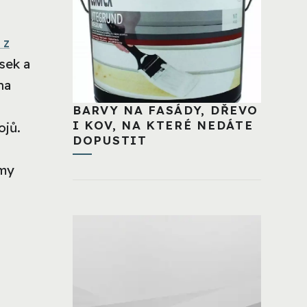
 z
sek a
na
BARVY NA FASÁDY, DŘEVO
I KOV, NA KTERÉ NEDÁTE
ojů.
DOPUSTIT
rmy