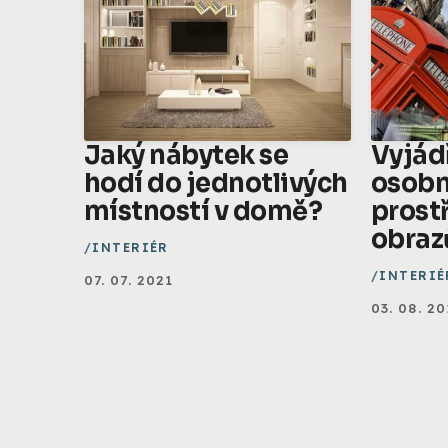
Jaký nábytek se
Vyjád
hodí do jednotlivých
osobn
místností v domě?
prost
obraz
INTERIÉR
INTERIÉ
07. 07. 2021
03. 08. 20