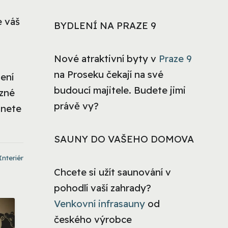
 váš
BYDLENÍ NA PRAZE 9
Nové atraktivní byty v
Praze 9
na Proseku čekají na své
ení
budoucí majitele. Budete jimi
azné
právě vy?
anete
SAUNY DO VAŠEHO DOMOVA
Interiér
Chcete si užít saunování v
pohodlí vaší zahrady?
Venkovní infrasauny
od
českého výrobce