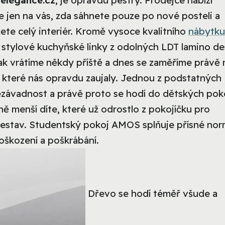
elegance.cz
, je opravdu pestrý. Prodejce nabízí
e jen na vás, zda sáhnete pouze po nové posteli a
te celý interiér. Kromě vysoce kvalitního
nábytku
 stylové kuchyňské linky z odolných LDT lamino de
k vrátíme někdy příště a dnes se zaměříme právě 
, které nás opravdu zaujaly. Jednou z podstatných
ezávadnost a právě proto se hodí do dětských pok
ě menší díte, které už odrostlo z pokojíčku pro
 sestav. Studentský pokoj AMOS splňuje přísné no
oškození a poškrábání.
Dřevo se hodí téměř všude a