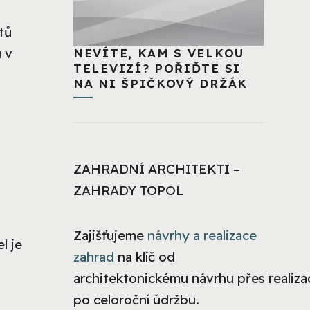
tů
 v
NEVÍTE, KAM S VELKOU
TELEVIZÍ? POŘIĎTE SI
NA NI ŠPIČKOVÝ DRŽÁK
ZAHRADNÍ ARCHITEKTI –
ZAHRADY TOPOL
Zajišťujeme
návrhy a realizace
l je
zahrad
na klíč od
architektonickému návrhu přes realizac
po celoroční údržbu.