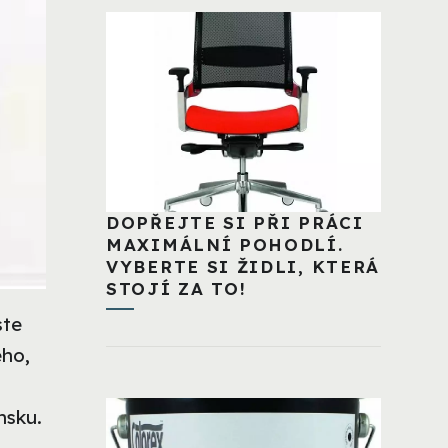
DOPŘEJTE SI PŘI PRÁCI
MAXIMÁLNÍ POHODLÍ.
VYBERTE SI ŽIDLI, KTERÁ
STOJÍ ZA TO!
ste
ého,
nsku.