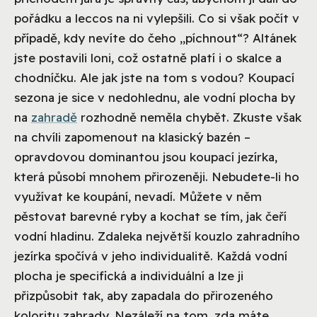
pořádku a leccos na ni vylepšili. Co si však počít v
případě, kdy nevíte do čeho „píchnout“? Altánek
jste postavili loni, což ostatně platí i o skalce a
chodníčku. Ale jak jste na tom s vodou? Koupací
sezona je sice v nedohlednu, ale vodní plocha by
na
zahradě
rozhodně neměla chybět. Zkuste však
na chvíli zapomenout na klasický bazén –
opravdovou dominantou jsou koupací jezírka,
která působí mnohem přirozeněji. Nebudete-li ho
využívat ke koupání, nevadí. Můžete v něm
pěstovat barevné ryby a kochat se tím, jak čeří
vodní hladinu.
Zdaleka největší kouzlo zahradního
jezírka spočívá v jeho individualitě. Každá vodní
plocha je specifická a individuální a lze ji
přizpůsobit tak, aby zapadala do přirozeného
koloritu zahrady. Nezáleží na tom, zda máte