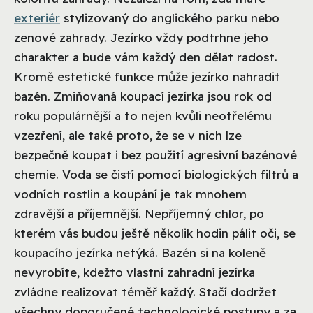
exteriér
stylizovaný do anglického parku nebo
zenové zahrady. Jezírko vždy podtrhne jeho
charakter a bude vám každý den dělat radost.
Kromě estetické funkce může jezírko nahradit
bazén. Zmiňovaná koupací jezírka jsou rok od
roku populárnější a to nejen kvůli neotřelému
vzezření, ale také proto, že se v nich lze
bezpečně koupat i bez použití agresivní bazénové
chemie. Voda se čistí pomocí biologických filtrů a
vodních rostlin a koupání je tak mnohem
zdravější a příjemnější. Nepříjemný chlor, po
kterém vás budou ještě několik hodin pálit oči, se
koupacího jezírka netýká. Bazén si na koleně
nevyrobíte, kdežto vlastní zahradní jezírka
zvládne realizovat téměř každý. Stačí dodržet
všechny doporučené technologické postupy a za