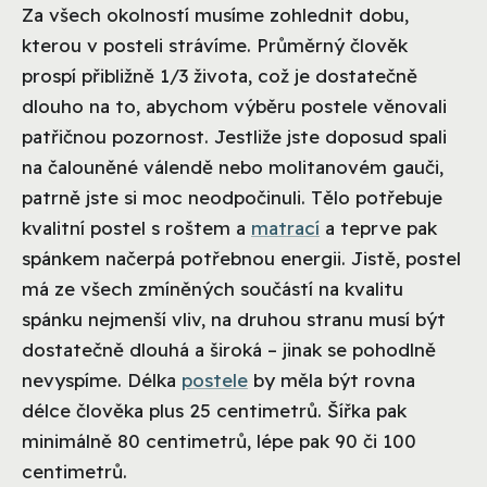
Za všech okolností musíme zohlednit dobu,
kterou v posteli strávíme. Průměrný člověk
prospí přibližně 1/3 života, což je dostatečně
dlouho na to, abychom výběru postele věnovali
patřičnou pozornost. Jestliže jste doposud spali
na čalouněné válendě nebo molitanovém gauči,
patrně jste si moc neodpočinuli. Tělo potřebuje
kvalitní postel s roštem a
matrací
a teprve pak
spánkem načerpá potřebnou energii. Jistě, postel
má ze všech zmíněných součástí na kvalitu
spánku nejmenší vliv, na druhou stranu musí být
dostatečně dlouhá a široká – jinak se pohodlně
nevyspíme. Délka
postele
by měla být rovna
délce člověka plus 25 centimetrů. Šířka pak
minimálně 80 centimetrů, lépe pak 90 či 100
centimetrů.