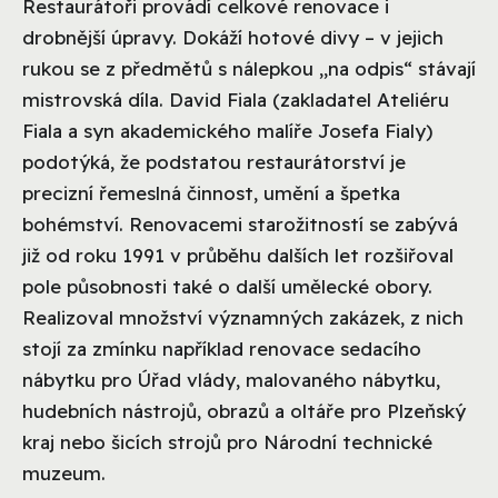
Restaurátoři provádí celkové renovace i
drobnější úpravy. Dokáží hotové divy – v jejich
rukou se z předmětů s nálepkou „na odpis“ stávají
mistrovská díla. David Fiala (zakladatel Ateliéru
Fiala a syn akademického malíře Josefa Fialy)
podotýká, že podstatou restaurátorství je
precizní řemeslná činnost, umění a špetka
bohémství. Renovacemi starožitností se zabývá
již od roku 1991 v průběhu dalších let rozšiřoval
pole působnosti také o další umělecké obory.
Realizoval množství významných zakázek, z nich
stojí za zmínku například renovace sedacího
nábytku pro Úřad vlády, malovaného nábytku,
hudebních nástrojů, obrazů a oltáře pro Plzeňský
kraj nebo šicích strojů pro Národní technické
muzeum.