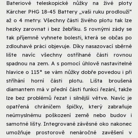
Bateriové teleskopické nůžky na živé ploty
Kärcher PHG 18-45 Battery „vaši ruku prodlouží“
až o 4 metry. Všechny části živého plotu tak lze
hezky zarovnat i bez žebříku. S rovnými zády se
tak příjemně vyhnete bolesti, která se občas po
zdlouhavé práci objevuje. Díky nasazovací sběrné
lište navíc všechny ostříhané části rovnou
spadnou na zem. A s pomocí úhlově nastavitelné
hlavice o 115° se vám nůžky dobře povedou i při
stříhání horní části plotu. Lišta broušená
diamantem má v přední části funkci řezání, takže
lze bez problémů řezat i silnější větve. Navíc je
opatřená chráničem špičky, který zabraňuje
neúmyslnému poškození země nebo budov i
samotné lišty. Integrované závěsné oko nakonec
umožňuje prostorově nenáročné zavěšení v