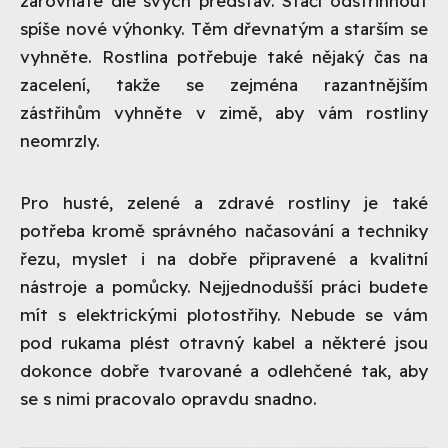
zarovnáte dle svých představ. Stačí odstřihnout
spíše nové výhonky. Těm dřevnatým a starším se
vyhněte. Rostlina potřebuje také nějaký čas na
zacelení, takže se zejména razantnějším
zástřihům vyhněte v zimě, aby vám rostliny
neomrzly.
Pro husté, zelené a zdravé rostliny je také
potřeba kromě správného načasování a techniky
řezu, myslet i na dobře připravené a kvalitní
nástroje a pomůcky. Nejjednodušší práci budete
mít s elektrickými plotostřihy. Nebude se vám
pod rukama plést otravný kabel a některé jsou
dokonce dobře tvarované a odlehčené tak, aby
se s nimi pracovalo opravdu snadno.