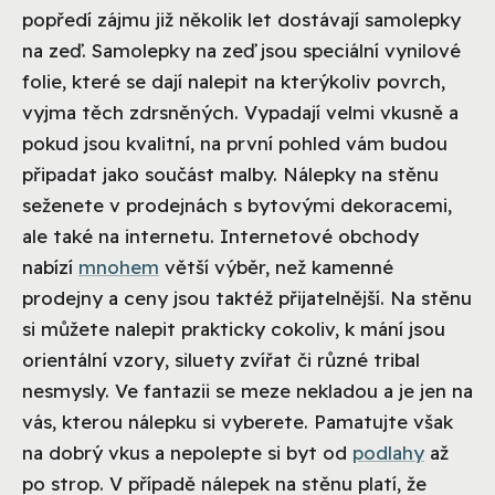
popředí zájmu již několik let dostávají samolepky
na zeď.
Samolepky na zeď jsou speciální vynilové
folie, které se dají nalepit na kterýkoliv povrch,
vyjma těch zdrsněných. Vypadají velmi vkusně a
pokud jsou kvalitní, na první pohled vám budou
připadat jako součást malby. Nálepky na stěnu
seženete v prodejnách s bytovými dekoracemi,
ale také na internetu. Internetové obchody
nabízí
mnohem
větší výběr, než kamenné
prodejny a ceny jsou taktéž přijatelnější. Na stěnu
si můžete nalepit prakticky cokoliv, k mání jsou
orientální vzory, siluety zvířat či různé tribal
nesmysly. Ve fantazii se meze nekladou a je jen na
vás, kterou nálepku si vyberete. Pamatujte však
na dobrý vkus a nepolepte si byt od
podlahy
až
po strop. V případě nálepek na stěnu platí, že