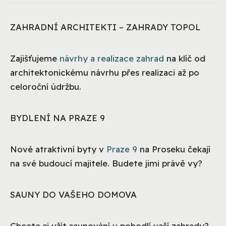
ZAHRADNÍ ARCHITEKTI – ZAHRADY TOPOL
Zajišťujeme
návrhy a realizace zahrad
na klíč od
architektonickému návrhu přes realizaci až po
celoroční údržbu.
BYDLENÍ NA PRAZE 9
Nové atraktivní byty v
Praze 9
na Proseku čekají
na své budoucí majitele. Budete jimi právě vy?
SAUNY DO VAŠEHO DOMOVA
Chcete si užít saunování v pohodlí vaší zahrady?