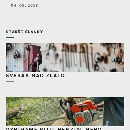
04. 05. 2018
STARŠÍ ČLÁNKY
SVĚRÁK NAD ZLATO
VYBÍRÁME PILU: BENZÍN, NEBO