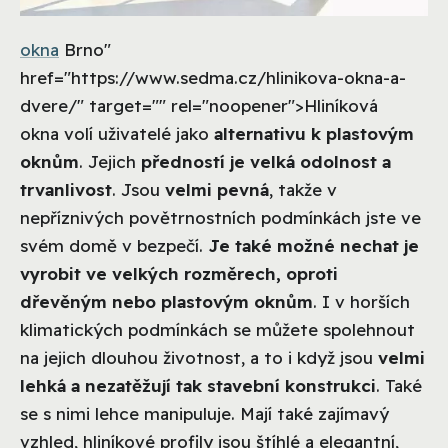
okna
Brno"
href="https://www.sedma.cz/hlinikova-okna-a-
dvere/" target="" rel="noopener">Hliníková
okna volí uživatelé jako
alternativu k plastovým
oknům
. Jejich
předností je velká odolnost a
trvanlivost
. Jsou
velmi pevná
, takže v
nepříznivých povětrnostních podmínkách jste ve
svém domě v bezpečí.
Je také možné nechat je
vyrobit ve velkých rozměrech, oproti
dřevěným nebo plastovým oknům
. I v horších
klimatických podmínkách se můžete spolehnout
na jejich dlouhou životnost, a to i když jsou
velmi
lehká a nezatěžují tak stavební konstrukci
. Také
se s nimi lehce manipuluje. Mají také zajímavý
vzhled, hliníkové profily jsou štíhlé a elegantní,