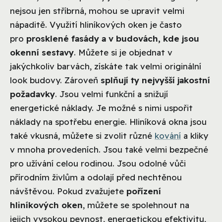
nejsou jen stříbrná, mohou se upravit velmi
nápaditě. Využití hliníkových oken je často
pro
prosklené fasády a v budovách, kde jsou
okenní sestavy
. Můžete si je objednat v
jakýchkoliv barvách, získáte tak velmi originální
look budovy. Zároveň
splňují ty nejvyšší jakostní
požadavky
. Jsou velmi funkční a snižují
energetické náklady. Je možné s nimi uspořit
náklady na spotřebu energie. Hliníková okna jsou
také vkusná, můžete si zvolit různé
kování
a kliky
v mnoha provedeních. Jsou také velmi bezpečné
pro užívání celou rodinou. Jsou odolné vůči
přírodním živlům a odolají před nechtěnou
návštěvou. Pokud zvažujete
pořízení
hliníkových oken
, můžete se spolehnout na
jejich vysokou pevnost, energetickou efektivitu,