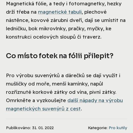
Magnetická fólie, a tedy i fotomagnetky, hezky
drží třeba na
magnetické tabuli
, plechové
nástěnce, kovové zárubni dveří, dají se umístit na
ledničku, bok mikrovlnky, pračky, myčky, ke
konstrukci ocelových sloupů či traverz.
Co místo fotek na fólii přilepit?
Pro výrobu suvenýrků a dárečků se dají využít i
mušličky od moře, menší kamínky, napůl
rozříznuté korkové zátky od vína, pivní zátky.
Omrkněte a vyzkoušejte
další nápady na výrobu
magnetických suvenýrů z cest
.
Publikováno: 31. 01. 2022
Kategorie:
Pro kutily