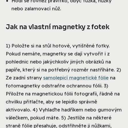
Hodí se rovněž pravítko, obyč tužka, nůžky
nebo zalamovací nůž.
Jak na vlastní magnetky z fotek
1) Položte si na stůl hotové, vytištěné fotky.
Pokud nemáte, magnetky se dají vytvořit i z
pohlednic nebo jakýchkoliv jiných obrázků na
papíře, který si na potřebný rozměr nastříháte. 2)
Ze zadní strany
samolepicí magnetické fólie
na
fotomagnetky odstraňte ochrannou fólii. 3)
Přiložte na magnetickou fólii fotografii, řádně na
chvilku přitlačte, aby se lepidlo správně
aktivovalo. 4) Vyhlaďte hadříkem nebo gumovým
válečkem, pokud máte. 5) Jestliže na některé
straně fólie přesahuje, odstřihněte ji nůžkami,