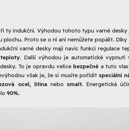
ří ty indukční. Výhodou tohoto typu varné desky j
ou plochu. Proto se o ní ani nemůžete popálit. Dík
dukční varné desky mají navíc funkci regulace tep
teploty
. Další výhodou je automatické vypnutí 
desky. To je opravdu velice
bezpečné
a tuto vla
výhodou však je, že si musíte pořídit
speciální n
ezová ocel, litina
nebo
smalt.
Energetická úči
olo
90%
.