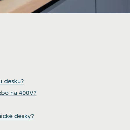
ou desku?
ebo na 400V?
mické desky?