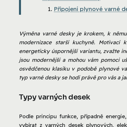
Připojení plynové varné d
Výměna varné desky je krokem, k němuž 
modernizace starší kuchyně. Motivací k
energeticky úspornější variantu, zvažte 
jsou modernější a mohou vám pomoci ušet
osvědčenou klasiku v podobě plynové var
typ varné desky se hodí právě pro vás a jak
Typy varných desek
Podle principu funkce, případně energie
vybírat z varných desek plynových, ele