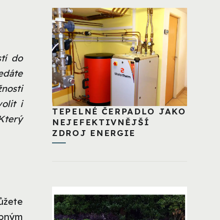
tí do
edáte
nosti
lit i
TEPELNÉ ČERPADLO JAKO
Který
NEJEFEKTIVNĚJŠÍ
ZDROJ ENERGIE
ůžete
obným