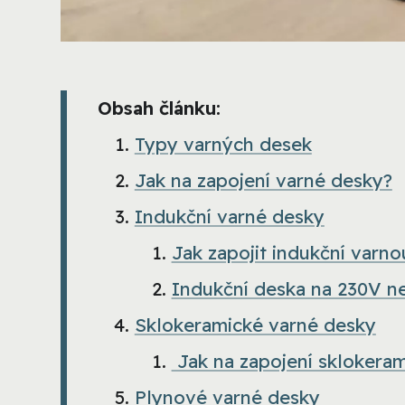
Obsah článku:
Typy varných desek
Jak na zapojení varné desky?
Indukční varné desky
Jak zapojit indukční varn
Indukční deska na 230V n
Sklokeramické varné desky
Jak na zapojení sklokera
Plynové varné desky