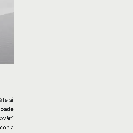
ěte si
ípadě
ování
mohla