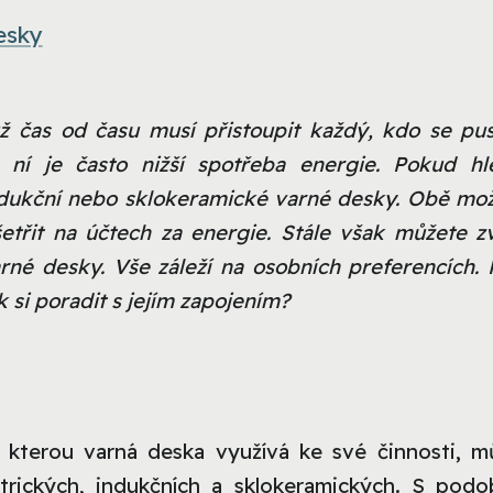
esky
čas od času musí přistoupit každý, kdo se pus
 ní je často nižší spotřeba energie. Pokud hl
indukční nebo sklokeramické varné desky. Obě mož
řit na účtech za energie. Stále však můžete zvo
né desky. Vše záleží na osobních preferencích. 
 si poradit s jejím zapojením?
, kterou varná deska využívá ke své činnosti, m
ktrických, indukčních a sklokeramických. S pod