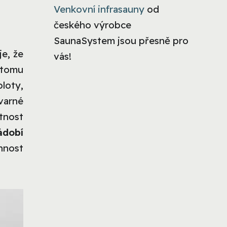
Venkovní infrasauny
od
českého výrobce
SaunaSystem jsou přesně pro
e, že
vás!
y tomu
loty,
varné
stnost
ádobí
nnost