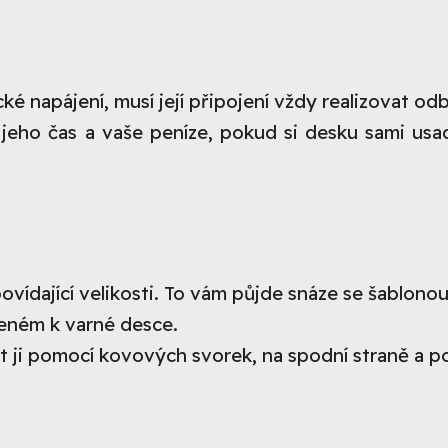
ké napájení, musí její připojení vždy realizovat od
t jeho čas a vaše peníze, pokud si desku sami usa
ovídající velikosti. To vám půjde snáze se šablonou
ženém k varné desce.
t ji pomocí kovových svorek, na spodní straně a p