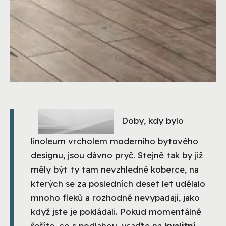
Doby, kdy bylo
linoleum vrcholem moderního bytového
designu, jsou dávno pryč. Stejně tak by již
měly být ty tam nevzhledné koberce, na
kterých se za posledních deset let udělalo
mnoho fleků a rozhodně nevypadají, jako
když jste je pokládali. Pokud momentálně
řešíte, co s podlahou, vsaďte na
kvalitní