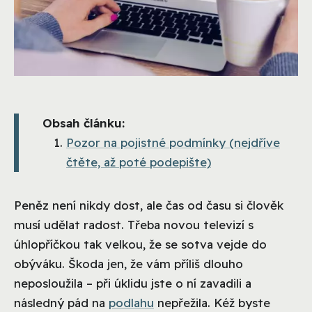
Obsah článku:
Pozor na pojistné podmínky (nejdříve
čtěte, až poté podepište)
Peněz není nikdy dost, ale čas od času si člověk
musí udělat radost. Třeba novou televizí s
úhlopříčkou tak velkou, že se sotva vejde do
obýváku. Škoda jen, že vám příliš dlouho
neposloužila – při úklidu jste o ní zavadili a
následný pád na
podlahu
nepřežila. Kéž byste