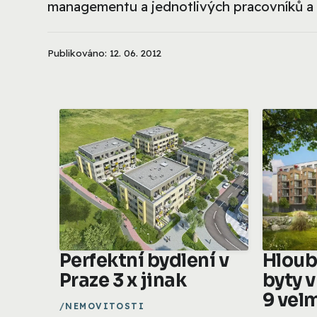
managementu a jednotlivých pracovníků a t
Publikováno: 12. 06. 2012
Perfektní bydlení v
Hloub
Praze 3 x jinak
byty v
9 vel
NEMOVITOSTI