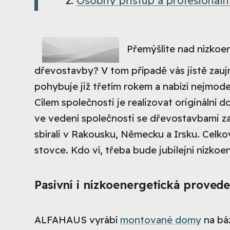
Osobitý přístup a profesional
Přemýšlíte nad nízkoe
dřevostavby? V tom případě vás jistě zau
pohybuje již třetím rokem a nabízí nejmode
Cílem společnosti je realizovat originální do
ve vedení společnosti se dřevostavbami za
sbírali v Rakousku, Německu a Irsku. Celkov
stovce. Kdo ví, třeba bude jubilejní nízkoe
Pasivní i nízkoenergetická provede
ALFAHAUS vyrábí
montované domy
na báz