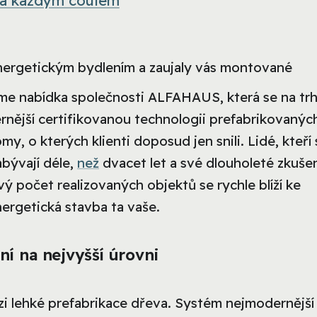
ita každým coulem
nergetickým bydlením a zaujaly vás montované
jme nabídka společnosti ALFAHAUS, která se na tr
rnější certifikovanou technologii prefabrikovaných
my, o kterých klienti doposud jen snili. Lidé, kteří 
bývají déle,
než
dvacet let a své dlouholeté zkuše
ý počet realizovaných objektů se rychle blíží ke
nergetická stavba ta vaše.
ní na nejvyšší úrovni
i lehké prefabrikace dřeva. Systém nejmodernější