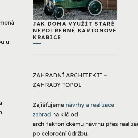
amená
JAK DOMA VYUŽÍT STARÉ
NEPOTŘEBNÉ KARTONOVÉ
KRABICE
pu u
ZAHRADNÍ ARCHITEKTI –
ZAHRADY TOPOL
a
Zajišťujeme
návrhy a realizace
h
zahrad
na klíč od
architektonickému návrhu přes realizac
po celoroční údržbu.