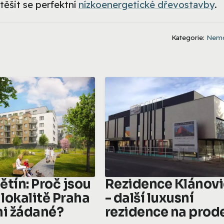
ěšit se perfektní
nízkoenergetické dřevostavby
.
Kategorie:
Nemo
ětín: Proč jsou
Rezidence Klánov
 lokalitě Praha
- další luxusní
mi žádané?
rezidence na prod