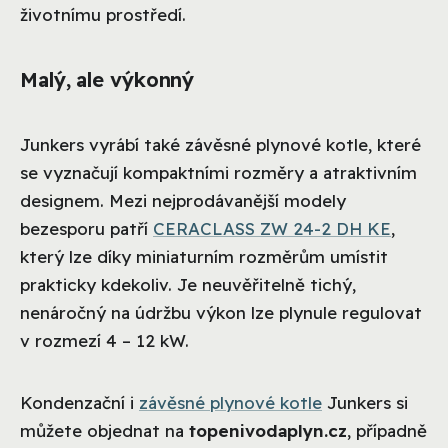
životnímu prostředí.
Malý, ale výkonný
Junkers vyrábí také závěsné plynové kotle, které
se vyznačují kompaktními rozměry a atraktivním
designem. Mezi nejprodávanější modely
bezesporu patří
CERACLASS ZW 24-2 DH KE
,
který lze díky miniaturním rozměrům umístit
prakticky kdekoliv. Je neuvěřitelně tichý,
nenáročný na údržbu výkon lze plynule regulovat
v rozmezí 4 – 12 kW.
Kondenzační i
závěsné plynové kotle
Junkers si
můžete objednat na
topenivodaplyn.cz
, případně