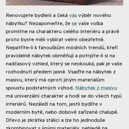
Renovujete bydlení a čeká
vás
výběr nového
nábytku? Nezapomeňte, že
se
vaše volba
promítne na charakteru celého interiéru a právě
proto byste měli vybírat velmi obezřetně.
Nepatříte-li k fanouškům módních trendů, kteří
pravidelně nábytek obměňují a potrpíte-li si na
nadčasový vzhled, který se neokouká, pak je vaše
rozhodnutí předem jasné. Vsaďte na nábytek z
masivu, který má oproti jiným materiálům
spoustu podstatných výhod.
Nábytek z masivu
má univerzální charakter a hodí se do všech typů
interiérů. Nezáleží na tom, jestli bydlíte v
moderním bytě, nebo dobově zařízené chalupě.
Dřevo je zkrátka stálicí a lze ho jednoduše
zkombinovat s jinými materiály, nehledě na