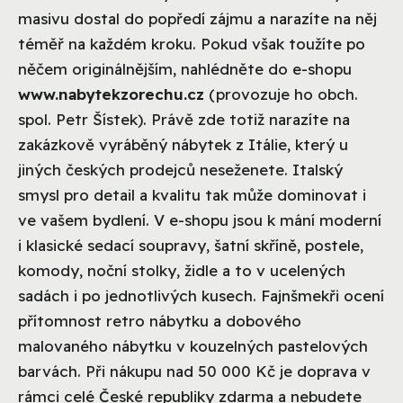
masivu dostal do popředí zájmu a narazíte na něj
téměř na každém kroku. Pokud však toužíte po
něčem originálnějším, nahlédněte do e-shopu
www.nabytekzorechu.cz
(provozuje ho obch.
spol. Petr Šístek). Právě zde totiž narazíte na
zakázkově vyráběný nábytek z Itálie, který u
jiných českých prodejců neseženete. Italský
smysl pro detail a kvalitu tak může dominovat i
ve vašem bydlení. V e-shopu jsou k mání moderní
i klasické sedací soupravy, šatní skříně, postele,
komody, noční stolky, židle a to v ucelených
sadách i po jednotlivých kusech. Fajnšmekři ocení
přítomnost retro nábytku a dobového
malovaného nábytku v kouzelných pastelových
barvách. Při nákupu nad 50 000 Kč je doprava v
rámci celé České republiky zdarma a nebudete