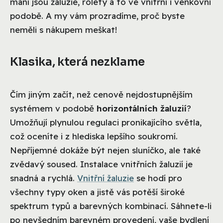
mání jsou žaluzie, rolety a to ve vnitřní i venkovní
podobě. A my vám prozradíme, proč byste
neměli s nákupem meškat!
Klasika, která nezklame
Čím jiným začít, než cenově nejdostupnějším
systémem v podobě
horizontálních žaluzií
?
Umožňují plynulou regulaci pronikajícího světla,
což oceníte i z hlediska lepšího soukromí.
Nepříjemné dokáže být nejen sluníčko, ale také
zvědavý soused. Instalace vnitřních žaluzií je
snadná a rychlá.
Vnitřní žaluzie
se hodí pro
všechny typy oken a jistě vás potěší široké
spektrum typů a barevných kombinací. Sáhnete-li
po nevšedním barevném provedení, vaše bydlení