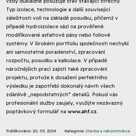
vždy důkladně posuzuje stav stávající střechy.
Typ izolace, technologie a další související
záležitosti volí na základě posudku, přičemž v
případě hydroizolace sází na prověřené
modifikované asfaltové pásy nebo foliové
systémy. V širokém portfoliu společnosti nechybí
ani samostatné poradenství, zpracování
rozpočtu, posudku a kalkulace. V případě
náročnějších prací zajistí také zpracování
projektu, protože k dosažení perfektního
výsledku je zapotřebí dokonalý návrh všech
zdánlivě „nepodstatných“ detailů. Pokud vás
profesionální služby zaujaly, využijte nezávazný
poptávkový formulář na
www.ahf.cz
.
Publikováno: 20. 03. 2014
Kategorie:
Stavba a rekonstrukce