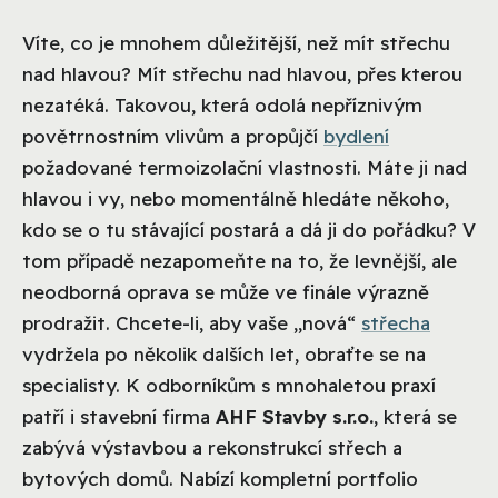
Víte, co je mnohem důležitější, než mít střechu
nad hlavou? Mít střechu nad hlavou, přes kterou
nezatéká. Takovou, která odolá nepříznivým
povětrnostním vlivům a propůjčí
bydlení
požadované termoizolační vlastnosti. Máte ji nad
hlavou i vy, nebo momentálně hledáte někoho,
kdo se o tu stávající postará a dá ji do pořádku? V
tom případě nezapomeňte na to, že levnější, ale
neodborná oprava se může ve finále výrazně
prodražit. Chcete-li, aby vaše „nová“
střecha
vydržela po několik dalších let, obraťte se na
specialisty.
K odborníkům s mnohaletou praxí
patří i stavební firma
AHF Stavby s.r.o.
, která se
zabývá výstavbou a rekonstrukcí střech a
bytových domů. Nabízí kompletní portfolio