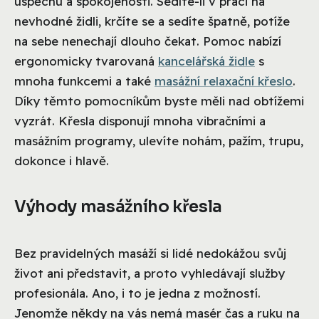
úspěchu a spokojenosti. Sedíte-li v práci na
nevhodné židli, krčíte se a sedíte špatně, potíže
na sebe nenechají dlouho čekat. Pomoc nabízí
ergonomicky tvarovaná
kancelářská židle
s
mnoha funkcemi a také
masážní relaxační křeslo
.
Díky těmto pomocníkům byste měli nad obtížemi
vyzrát. Křesla disponují mnoha vibračními a
masážním programy, ulevíte nohám, pažím, trupu,
dokonce i hlavě.
Výhody masážního křesla
Bez pravidelných masáží si lidé nedokážou svůj
život ani představit, a proto vyhledávají služby
profesionála. Ano, i to je jedna z možností.
Jenomže někdy na vás nemá masér čas a ruku na