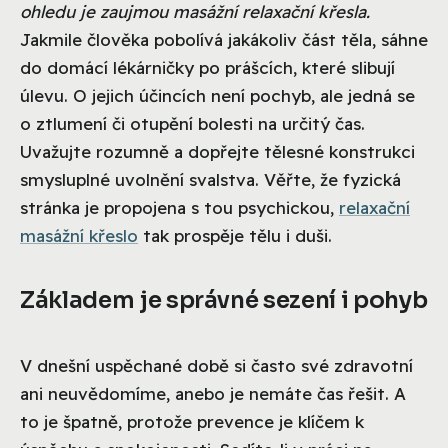
ohledu je zaujmou masážní relaxační křesla.
Jakmile člověka pobolívá jakákoliv část těla, sáhne
do domácí lékárničky po prášcích, které slibují
úlevu. O jejich účincích není pochyb, ale jedná se
o ztlumení či otupění bolesti na určitý čas.
Uvažujte rozumně a dopřejte tělesné konstrukci
smysluplné uvolnění svalstva. Věřte, že fyzická
stránka je propojena s tou psychickou,
relaxační
masážní křeslo
tak prospěje tělu i duši.
Základem je správné sezení i pohyb
V dnešní uspěchané době si často své zdravotní
ani neuvědomíme, anebo je nemáte čas řešit. A
to je špatně, protože prevence je klíčem k