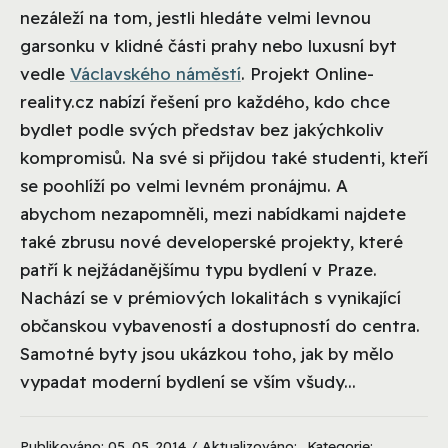
nezáleží na tom, jestli hledáte velmi levnou
garsonku v klidné části prahy nebo luxusní byt
vedle
Václavského náměstí
. Projekt Online-
reality.cz nabízí řešení pro každého, kdo chce
bydlet podle svých představ bez jakýchkoliv
kompromisů. Na své si přijdou také studenti, kteří
se poohlíží po velmi levném pronájmu. A
abychom nezapomněli, mezi nabídkami najdete
také zbrusu nové developerské projekty, které
patří k nejžádanějšímu typu bydlení v Praze.
Nachází se v prémiových lokalitách s vynikající
občanskou vybaveností a dostupností do centra.
Samotné byty jsou ukázkou toho, jak by mělo
vypadat moderní bydlení se vším všudy...
Publikováno: 05. 05. 2014 / Aktualizováno:
Kategorie: