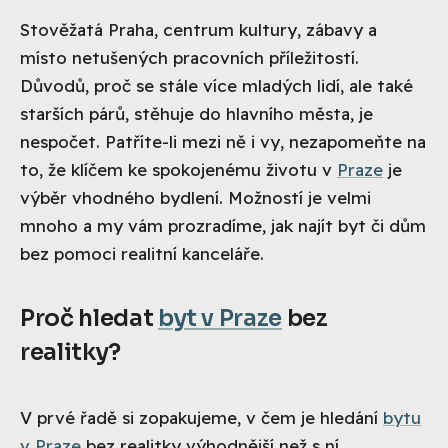
Stověžatá Praha, centrum kultury, zábavy a
místo netušených pracovních příležitostí.
Důvodů, proč se stále více mladých lidí, ale také
starších párů, stěhuje do hlavního města, je
nespočet. Patříte-li mezi ně i vy, nezapomeňte na
to, že klíčem ke spokojenému životu v
Praze
je
výběr vhodného bydlení. Možností je velmi
mnoho a my vám prozradíme, jak najít byt či dům
bez pomoci realitní kanceláře.
Proč hledat
byt v Praze
bez
realitky?
V prvé řadě si zopakujeme, v čem je hledání
bytu
v Praze
bez realitky výhodnější než s ní.