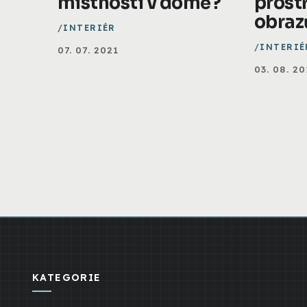
místností v domě?
prost
obraz
INTERIÉR
INTERIÉ
07. 07. 2021
03. 08. 20
KATEGORIE