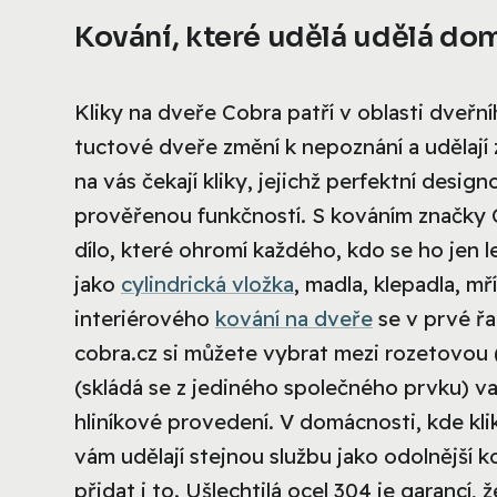
Kování, které udělá udělá dom
Kliky na dveře Cobra patří v oblasti dveřníh
tuctové dveře změní k nepoznání a udělají 
na vás čekají kliky, jejichž perfektní desi
prověřenou funkčností. S kováním značky C
dílo, které ohromí každého, kdo se ho jen
jako
cylindrická vložka
, madla, klepadla, mř
interiérového
kování na dveře
se v prvé řa
cobra.cz si můžete vybrat mezi rozetovou (
(skládá se z jediného společného prvku) va
hliníkové provedení. V domácnosti, kde kl
vám udělají stejnou službu jako odolnější 
přidat i to. Ušlechtilá ocel 304 je garanc