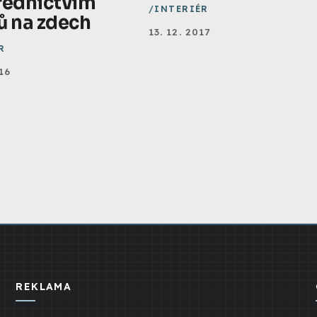
řednictvím
INTERIÉR
ů na zdech
13. 12. 2017
R
16
REKLAMA