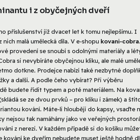
inantu i z obyčejných dveří
o příslušenství již dvacet let k tomu nejlepšímu. I
z nich malá umělecká díla. V e-shopu
kovani-cobra
gnové provedení se snoubí s odolnými materiály a lét
obra si nevybíráte obyčejnou kliku, ale malé uměl
 letmo dotkne. Prodejce nabízí také nezbytné doplň
ížky a další. A podle čeho vybírat? Při výběru
dě budete řídit typem a poté materiálem. Na kova
skládá se ze dvou prvků – pro kliku i zámek) a ští
riantou kování. Máte-li hlouběji do kapsy, vsaďte 
iky nejsou tak namáhány jako ve veřejných prostor
kování z nerezi. V každém případě si do košíku může
í, že kování ke dveřím nebudete muset ještě hodně 