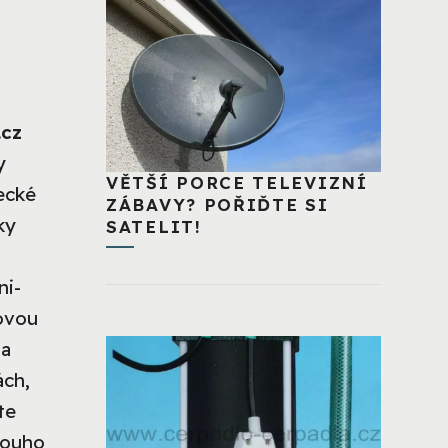
.cz
y
VĚTŠÍ PORCE TELEVIZNÍ
ecké
ZÁBAVY? POŘIĎTE SI
ky
SATELIT!
ni-
tovou
na
ách,
te
dlouho