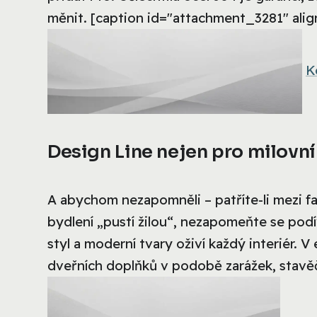
měnit. [caption id="attachment_3281" alig
K
Design Line nejen pro milovn
A abychom nezapomněli – patříte-li mezi f
bydlení „pustí žilou“, nezapomeňte se podív
styl a moderní tvary oživí každý interiér.
dveřních doplňků v podobě zarážek, stavěčů