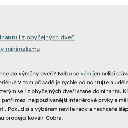
inantu i z obyčejných dveří
ky minimalismu
jste se do výměny dveří? Nebo se
vám
jen nelíbí stáva
eriéru? V tom případě je rychle odmontujte a uděle
 kterým se i z obyčejných dveří stane dominanta. Kl
patří mezi nejpoužívanější interiérové prvky a mě
ti. Pokud si s výběrem nevíte rady a nechcete šlá
mu prodejci kování Cobra.