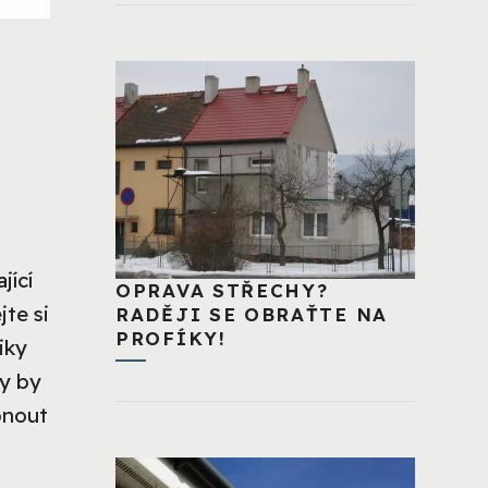
jící
OPRAVA STŘECHY?
jte si
RADĚJI SE OBRAŤTE NA
PROFÍKY!
iky
ly by
pnout