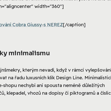
n="aligncenter" width="360"]
ování Cobra Giussy-s NEREZ
[/caption]
íky minimalismu
ajnšmekry, kterým nevadí, když v rámci vylepšován
at na řadu luxusních klik Design Line. Minimalisti
 V e-shopu nechybí ani spousta neméně důležitých
, klepadel, vhozů na dopisy či piktogramů a číslic