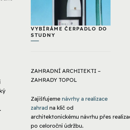
VYBÍRÁME ČERPADLO DO
STUDNY
ZAHRADNÍ ARCHITEKTI –
ZAHRADY TOPOL
í
cký
Zajišťujeme
návrhy a realizace
zahrad
na klíč od
.
architektonickému návrhu přes realizac
po celoroční údržbu.