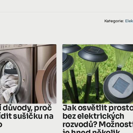
Kategorie:
Elek
í důvody, proč
Jak osvětlit prost
ídit sušičku na
bez elektrických
o
rozvodů? Možnost
je hned několik