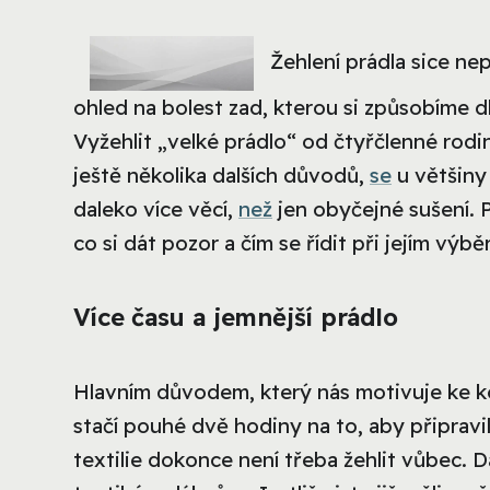
Žehlení prádla sice ne
ohled na bolest zad, kterou si způsobíme 
Vyžehlit „velké prádlo“ od čtyřčlenné rodi
ještě několika dalších důvodů,
se
u většiny 
daleko více věcí,
než
jen obyčejné sušení. 
co si dát pozor a čím se řídit při jejím výbě
Více času a jemnější prádlo
Hlavním důvodem, který nás motivuje ke ko
stačí pouhé dvě hodiny na to, aby připravil
textilie dokonce není třeba žehlit vůbec. 