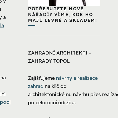
o v
POTŘEBUJETE NOVÉ
s
NÁŘADÍ? VÍME, KDE HO
y a
MAJÍ LEVNĚ A SKLADEM!
la
ZAHRADNÍ ARCHITEKTI –
ZAHRADY TOPOL
ama
Zajišťujeme
návrhy a realizace
zahrad
na klíč od
lní
architektonickému návrhu přes realizac
lpool
po celoroční údržbu.