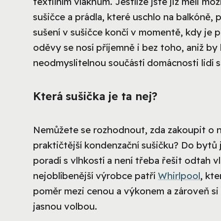
textilním vláknům. Jestliže jste již měli 
sušičce a prádla, které uschlo na balkóně, pa
sušení v sušičce končí v momentě, kdy je p
oděvy se nosí příjemně i bez toho, aniž by
neodmyslitelnou součástí domácnosti lidí s
Která sušička je ta nej?
Nemůžete se rozhodnout, zda zakoupit o ně
praktičtější kondenzační sušičku? Do bytů 
poradí s vlhkostí a není třeba řešit odtah v
nejoblíbenější výrobce patří
Whirlpool
, kt
poměr mezi cenou a výkonem a zároveň si 
jasnou volbou.