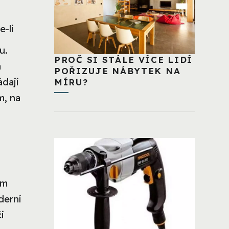
-li
u.
PROČ SI STÁLE VÍCE LIDÍ
a
POŘIZUJE NÁBYTEK NA
ádají
MÍRU?
m, na
ům
derní
i