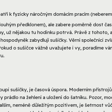
patří k fyzicky náročným domácím pracím (nebereme
dlouhým předklonem), ale zabere poměrně dost čas
ny, už nějakou tu hodinku potrvá. Právě z tohoto, 
hospodyněk zabydlují sušičky. Věrní společníci zvl
Pokud o sušičce vážně uvažujete i vy, poradíme vá
ru.
upi sušičky, je časová úspora. Moderním přístroj
y prádlo na žehlení a uložení do šatníku. Pozor, mo
Dalším, neméně důležitým pozitivem, je šetrnost vůč