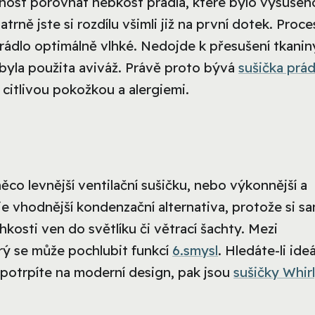
možnost porovnat hebkost prádla, které bylo vysušen
trně jste si rozdílu všimli již na první dotek. Proce
rádlo optimálně vlhké. Nedojde k přesušení tkanin
 byla použita aviváž. Právě proto bývá
sušička prád
 citlivou pokožkou a alergiemi.
co levnější ventilační sušičku, nebo výkonnější a
je vhodnější kondenzační alternativa, protože si s
lhkosti ven do světlíku či větrací šachty. Mezi
erý se může pochlubit funkcí
6.smysl
. Hledáte-li ideá
potrpíte na moderní design, pak jsou
sušičky Whir