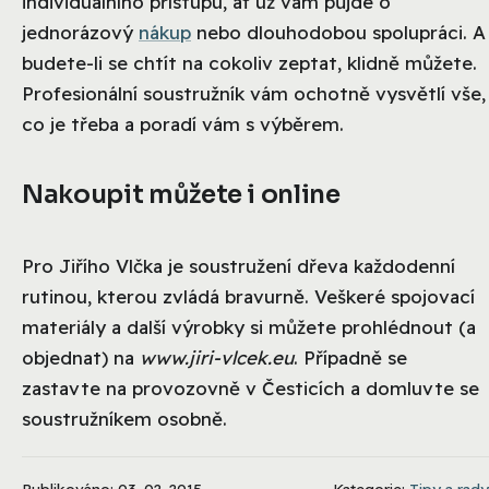
individuálního přístupu, ať už vám půjde o
jednorázový
nákup
nebo dlouhodobou spolupráci. A
budete-li se chtít na cokoliv zeptat, klidně můžete.
Profesionální soustružník vám ochotně vysvětlí vše,
co je třeba a poradí vám s výběrem.
Nakoupit můžete i online
Pro Jiřího Vlčka je soustružení dřeva každodenní
rutinou, kterou zvládá bravurně. Veškeré spojovací
materiály a další výrobky si můžete prohlédnout (a
objednat) na
www.jiri-vlcek.eu
. Případně se
zastavte na provozovně v Česticích a domluvte se
soustružníkem osobně.
Publikováno: 03. 02. 2015
Kategorie:
Tipy a rady