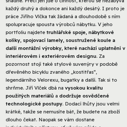
snadné. Přeci jen jde o činnost, kterou se nezabývá
každý druhý a dokonce ani každý desátý. I proto je
práce Jiřího Vlčka tak žádaná a dlouhodobě s ním
spolupracuje spousta výrobců nábytku. V jeho
portfoliu najdete
truhlářské spoje, nábytkové
kolíky, spojovací lamely, soustružené koule a
další montážní výrobky, které nachází uplatnění v
interiérovém i exteriérovém designu
. Za
pozornost stojí také stylové suvenýry v podobě
dřevěného bicyklu zvaného „kostitřas“,
legendárního Velorexu, bugatky a další. Tak si to
shrňme. Jiří Vlček dbá na
vysokou kvalitu
použitých materiálů
a
dodržuje osvědčené
technologické postupy
. Dodací lhůty jsou velmi
krátké, takže se nemusíte bát, že budete na zboží
dlouho čekat. Naopak se vám dostane