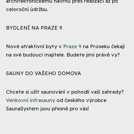
architektonickému návrhu přes realizaci až po
celoroční údržbu.
BYDLENÍ NA PRAZE 9
Nové atraktivní byty v
Praze 9
na Proseku čekají
na své budoucí majitele. Budete jimi právě vy?
SAUNY DO VAŠEHO DOMOVA
Chcete si užít saunování v pohodlí vaší zahrady?
Venkovní infrasauny
od českého výrobce
SaunaSystem jsou přesně pro vás!