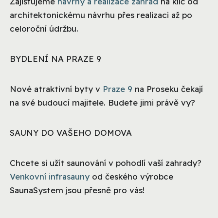
Zajišťujeme
návrhy a realizace zahrad
na klíč od
architektonickému návrhu přes realizaci až po
celoroční údržbu.
BYDLENÍ NA PRAZE 9
Nové atraktivní byty v
Praze 9
na Proseku čekají
na své budoucí majitele. Budete jimi právě vy?
SAUNY DO VAŠEHO DOMOVA
Chcete si užít saunování v pohodlí vaší zahrady?
Venkovní infrasauny
od českého výrobce
SaunaSystem jsou přesně pro vás!