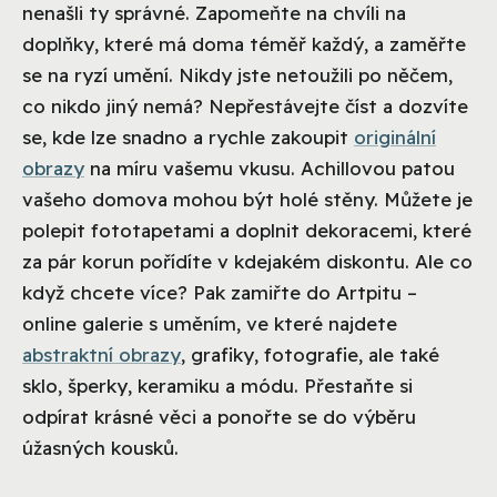
nenašli ty správné. Zapomeňte na chvíli na
doplňky, které má doma téměř každý, a zaměřte
se na ryzí umění. Nikdy jste netoužili po něčem,
co nikdo jiný nemá? Nepřestávejte číst a dozvíte
se, kde lze snadno a rychle zakoupit
originální
obrazy
na míru vašemu vkusu. Achillovou patou
vašeho domova mohou být holé stěny. Můžete je
polepit fototapetami a doplnit dekoracemi, které
za pár korun pořídíte v kdejakém diskontu. Ale co
když chcete více? Pak zamiřte do Artpitu –
online galerie s uměním, ve které najdete
abstraktní obrazy
, grafiky, fotografie, ale také
sklo, šperky, keramiku a módu. Přestaňte si
odpírat krásné věci a ponořte se do výběru
úžasných kousků.