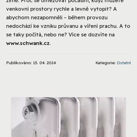
zimě. Proč se omezovat počasím, když můžete
venkovní prostory rychle a levně vytopit? A
abychom nezapomněli – během provozu
nedochází ke vzniku průvanu a víření prachu. A to
se taky počítá, nebo ne? Více se dozvíte na
www.schwank.cz
.
Publikováno: 15. 04. 2014
Kategorie:
Ostatní