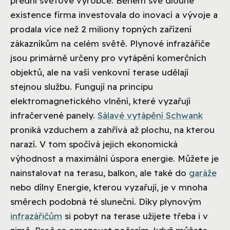
přední světové výrobce. Během své dlouhé
existence firma investovala do inovací a vývoje a
prodala více než 2 miliony topných zařízení
zákazníkům na celém světě. Plynové infrazářiče
jsou primárně určeny pro vytápění komerčních
objektů, ale na vaší venkovní terase udělají
stejnou službu. Fungují na principu
elektromagnetického vlnění, které vyzařují
infračervené panely.
Sálavé vytápění Schwank
proniká vzduchem a zahřívá až plochu, na kterou
narazí. V tom spočívá jejich ekonomická
výhodnost a maximální úspora energie. Můžete je
nainstalovat na terasu, balkon, ale také do
garáže
nebo dílny Energie, kterou vyzařují, je v mnoha
směrech podobná té sluneční. Díky plynovým
infrazářičům
si pobyt na terase užijete třeba i v