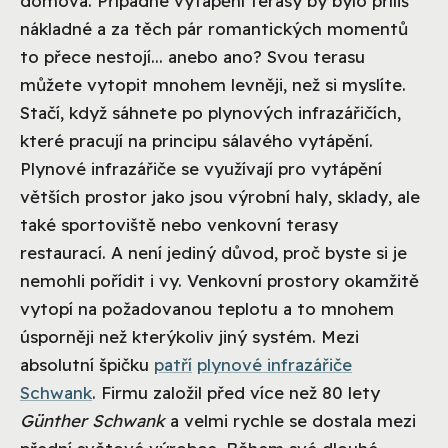
domova. Případné vytápění terasy by bylo příliš
nákladné a za těch pár romantických momentů
to přece nestojí... anebo ano? Svou terasu
můžete vytopit mnohem levněji, než si myslíte.
Stačí, když sáhnete po plynových infrazářičích,
které pracují na principu sálavého vytápění.
Plynové infrazářiče se využívají pro vytápění
větších prostor jako jsou výrobní haly, sklady, ale
také sportoviště nebo venkovní terasy
restaurací. A není jediný důvod, proč byste si je
nemohli pořídit i vy. Venkovní prostory okamžitě
vytopí na požadovanou teplotu a to mnohem
úsporněji než kterýkoliv jiný systém. Mezi
absolutní špičku
patří
plynové infrazářiče
Schwank
. Firmu založil před více než 80 lety
Günther Schwank
a velmi rychle se dostala mezi